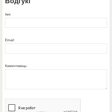
Водгукі
Імя:
Email:
Каментаваць: