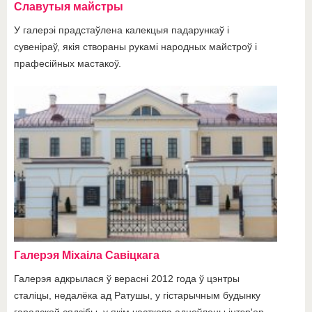
Славутыя майстры
У галерэі прадстаўлена калекцыя падарункаў і
сувеніраў, якія створаны рукамі народных майстроў і
прафесійных мастакоў.
Галерэя Міхаіла Савіцкага
Галерэя адкрылася ў верасні 2012 года ў цэнтры
сталіцы, недалёка ад Ратушы, у гістарычным будынку