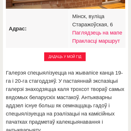
Мінск, вуліца
Старажоўская, 6
Адрас:
Паглядзець на мапе
Пракласці маршрут
ДАДАЦЬ У МОЙ ГІД
Галерэя спецыялізуецца на жывапісе канца 19-
га і 20-га стагоддзяў. У пастаяннай экспазіцыі
галерэі знаходзяцца каля трохсот твораў самых
вядомых беларускіх мастакоў. Антыкварны
аддзел існуе больш як семнаццаць гадоў і
спецыялізуецца на рэалізацыі на камісійных
пачатках прадметаў калекцыянавання і
антыкварыяту.