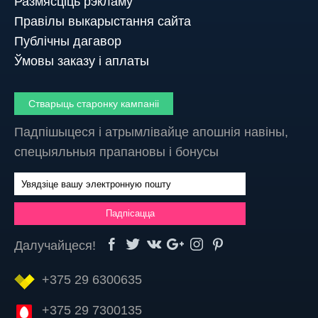
Размясціць рэкламу
Правілы выкарыстання сайта
Публічны дагавор
Ўмовы заказу і аплаты
Стварыць старонку кампаніі
Падпішыцеся і атрымлівайце апошнія навіны,
спецыяльныя прапановы і бонусы
Далучайцеся!
+375 29 6300635
+375 29 7300135