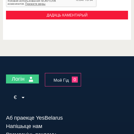
Логін
0
Мой Гід
€
Аб праекце YesBelarus
Напішыце нам