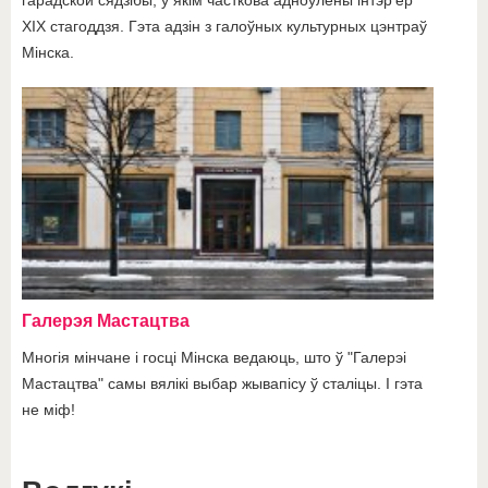
гарадской сядзібы, у якім часткова адноўлены інтэр'ер
XIX стагоддзя. Гэта адзін з галоўных культурных цэнтраў
Мінска.
Галерэя Мастацтва
Многія мінчане і госці Мінска ведаюць, што ў "Галерэі
Мастацтва" самы вялікі выбар жывапісу ў сталіцы. І гэта
не міф!