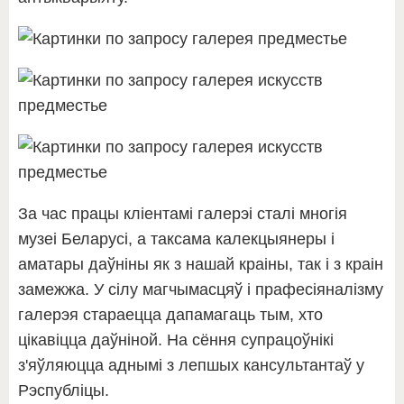
За час працы кліентамі галерэі сталі многія
музеі Беларусі, а таксама калекцыянеры і
аматары даўніны як з нашай краіны, так і з краін
замежжа. У сілу магчымасцяў і прафесіяналізму
галерэя стараецца дапамагаць тым, хто
цікавіцца даўніной. На сёння супрацоўнікі
з'яўляюцца аднымі з лепшых кансультантаў у
Рэспубліцы.