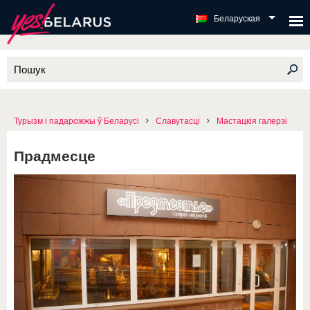
Беларуская
Турызм і падарожжы ў Беларусі
Славутасці
Мастацкія галерэі
Прадмесце