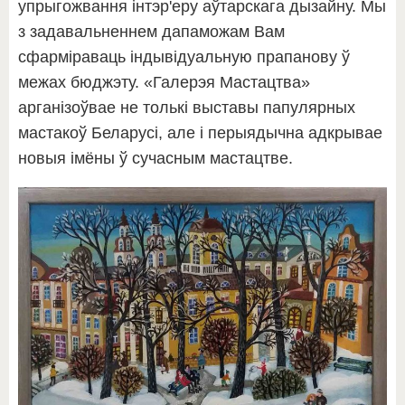
упрыгожвання інтэр'еру аўтарскага дызайну. Мы
з задавальненнем дапаможам Вам
сфарміраваць індывідуальную прапанову ў
межах бюджэту. «Галерэя Мастацтва»
арганізоўвае не толькі выставы папулярных
мастакоў Беларусі, але і перыядычна адкрывае
новыя імёны ў сучасным мастацтве.