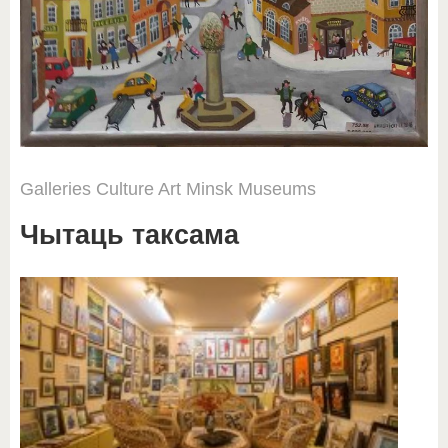
Galleries
Culture
Art
Minsk
Museums
Чытаць таксама