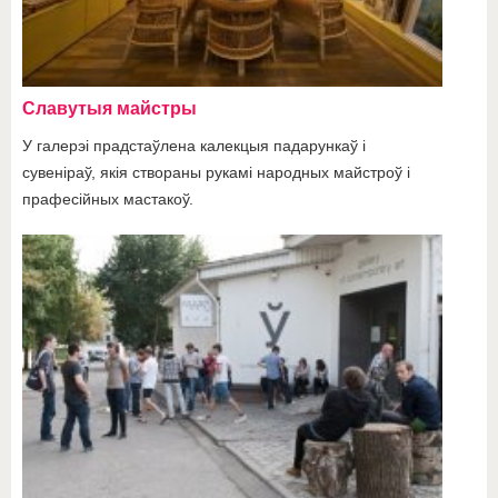
Славутыя майстры
У галерэі прадстаўлена калекцыя падарункаў і
сувеніраў, якія створаны рукамі народных майстроў і
прафесійных мастакоў.