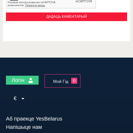
Логін
0
Мой Гід
€
Аб праекце YesBelarus
Напішыце нам