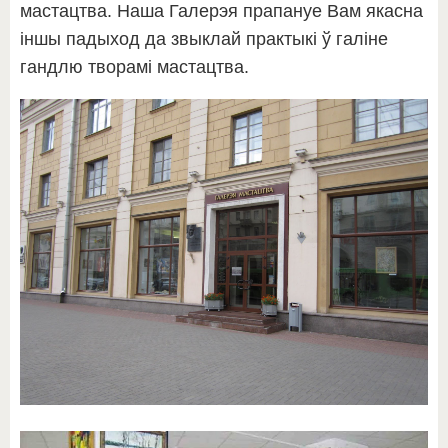
мастацтва. Наша Галерэя прапануе Вам якасна
іншы падыход да звыклай практыкі ў галіне
гандлю творамі мастацтва.