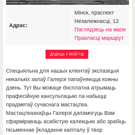
Мінск, праспект
Незалежнасці, 12
Адрас:
Паглядзець на мапе
Пракласці маршрут
ДАДАЦЬ У МОЙ ГІД
Спецыяльна для нашых кліентаў экспазіцыя
некалькіх залаў Галерэі папаўняецца кожны
дзень. Тут Вы можаце бясплатна атрымаць
прафесійную кансультацыю па набыцці
прадметаў сучаснага мастацтва.
Мастацтвазнаўцы Галерэі дапамогуць Вам
сфарміраваць асабістую калекцыю або зрабіць
пісьменнае ўкладанне капіталу ў твор