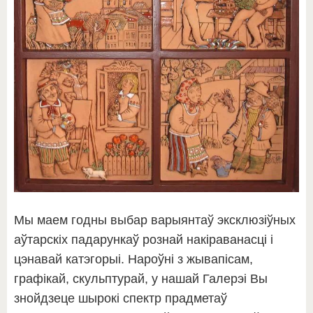
Мы маем годны выбар варыянтаў эксклюзіўных
аўтарскіх падарункаў рознай накіраванасці і
цэнавай катэгорыі. Нароўні з жывапісам,
графікай, скульптурай, у нашай Галерэі Вы
знойдзеце шырокі спектр прадметаў