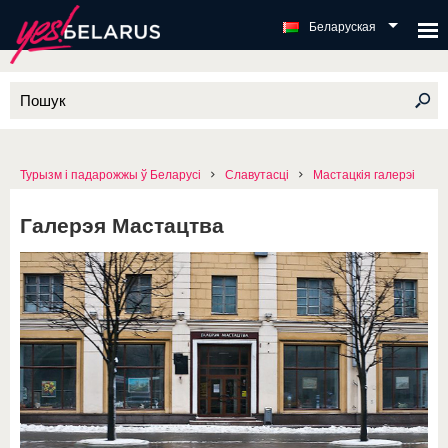
Беларуская
Турызм і падарожжы ў Беларусі
Славутасці
Мастацкія галерэі
Галерэя Мастацтва