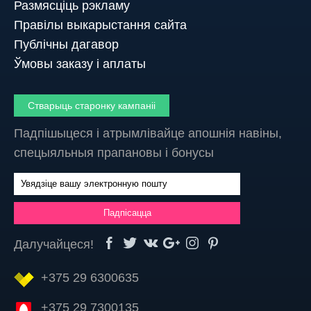
Размясціць рэкламу
Правілы выкарыстання сайта
Публічны дагавор
Ўмовы заказу і аплаты
Стварыць старонку кампаніі
Падпішыцеся і атрымлівайце апошнія навіны,
спецыяльныя прапановы і бонусы
Далучайцеся!
+375 29 6300635
+375 29 7300135