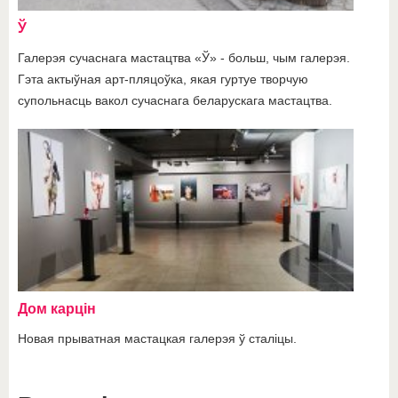
Ў
Галерэя сучаснага мастацтва «Ў» - больш, чым галерэя.
Гэта актыўная арт-пляцоўка, якая гуртуе творчую
супольнасць вакол сучаснага беларускага мастацтва.
Дом карцін
Новая прыватная мастацкая галерэя ў сталіцы.