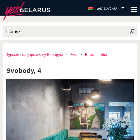
Беларуская
Турызм і падарожжы ў Беларусі
Ежа
Бары і пабы
Svobody, 4