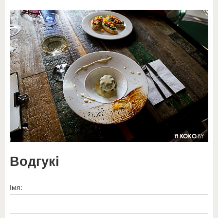
Водгукі
Імя: