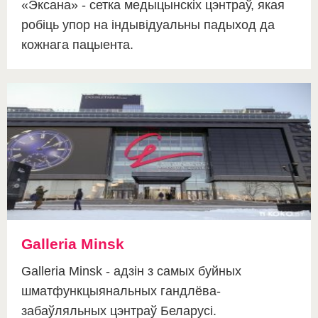
«Эксана» - сетка медыцынскіх цэнтраў, якая
робіць упор на індывідуальны падыход да
кожнага пацыента.
Galleria Minsk
Galleria Minsk - адзін з самых буйных
шматфункцыянальных гандлёва-
забаўляльных цэнтраў Беларусі.