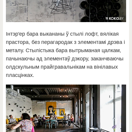
Інтэр'ер бара выкананы ў стылі лофт, вялікая
прастора, без перагародак з элементамі дрэва і
металу. Стылістыка бара вытрыманая цалкам,
пачынаючы ад элементаў дэкору, заканчваючы
олдскульным прайгравальнікам на вінілавых
пласцінках.