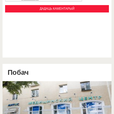
Побач