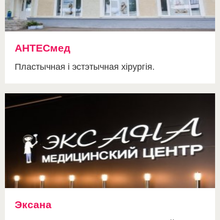
АНТЕСмед
Пластычная і эстэтычная хірургія.
Эксана