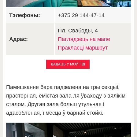
Тэлефоны:
+375 29 144-47-14
Пл. Свабоды, 4
Адрас:
Паглядзець на мапе
Пракласці маршрут
ДАДАЦЬ У МОЙ ГІД
Памяшканне бара падзелена на тры секцыі,
прасторная, ёмістая зала ля ўваходу з вялікім
сталом. Другая зала больш утульная і
адасобленая, і месца ў барнай стойкі.