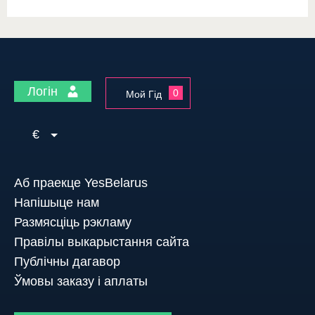
Логін
0
Мой Гід
€
Аб праекце YesBelarus
Напішыце нам
Размясціць рэкламу
Правілы выкарыстання сайта
Публічны дагавор
Ўмовы заказу і аплаты