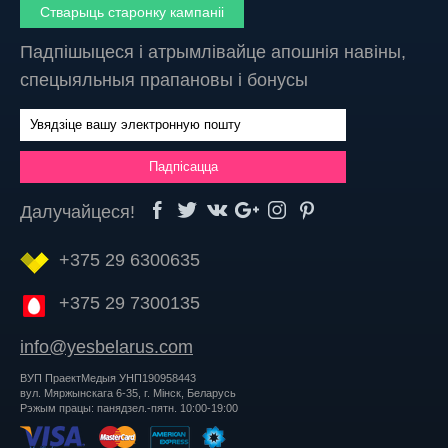
Стварыць старонку кампаніі
Падпішыцеся і атрымлівайце апошнія навіны,
спецыяльныя прапановы і бонусы
Далучайцеся!
+375 29 6300635
+375 29 7300135
info@yesbelarus.com
ВУП ПраектМедыя УНП190958443
вул. Мяржынскага 6-35, г. Мінск, Беларусь
Рэжым працы: панядзел.-пятн. 10:00-19:00