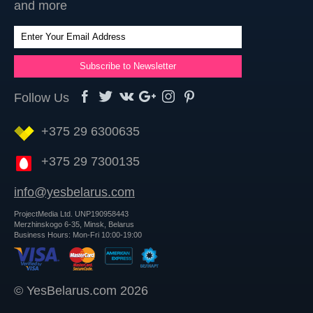
and more
Follow Us
+375 29 6300635
+375 29 7300135
info@yesbelarus.com
ProjectMedia Ltd. UNP190958443
Merzhinskogo 6-35, Minsk, Belarus
Business Hours: Mon-Fri 10:00-19:00
© YesBelarus.com 2026