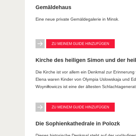
Gemäldehaus
Eine neue private Gemäldegalerie in Minsk.
ZU MEINEM GUIDE HINZUFÜGEN
Kirche des heiligen Simon und der hei
Die Kirche ist vor allem ein Denkmal zur Erinnerun
Elena waren Kinder von Olympia Uslowskaja und Edw
Woyniłłowiczs ist eine der ältesten Schlachtagenera
ZU MEINEM GUIDE HINZUFÜGEN
Die Sophienkathedrale in Polozk
Dieses historische Denkmal steht auf der vorläufig