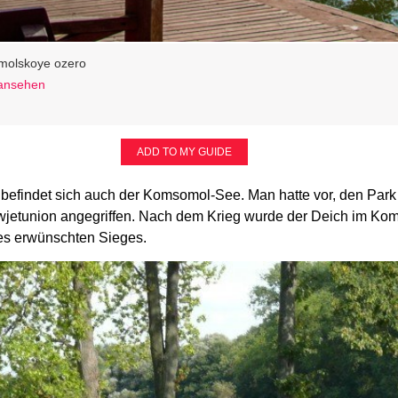
molskoye ozero
 ansehen
n
ADD TO MY GUIDE
r befindet sich auch der Komsomol-See. Man hatte vor, den Park
wjetunion angegriffen. Nach dem Krieg wurde der Deich im Ko
es erwünschten Sieges.