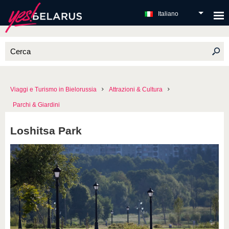
Italiano
Viaggi e Turismo in Bielorussia
Attrazioni & Cultura
Parchi & Giardini
Loshitsa Park