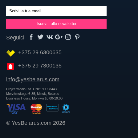
Seguici
+375 29 6300635
+375 29 7300135
info@yesbelarus.com
ProjectMedia Ltd. UNP190958443
Merzhinskogo 6-35, Minsk, Belarus
Business Hours: Mon-Fri 10:00-19:00
© YesBelarus.com 2026