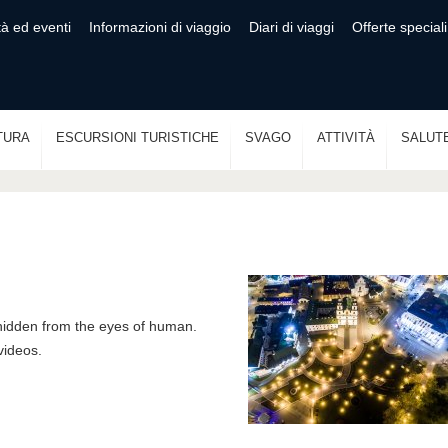
tà ed eventi
Informazioni di viaggio
Diari di viaggi
Offerte speciali
TURA
ESCURSIONI TURISTICHE
SVAGO
ATTIVITÀ
SALUT
hidden from the eyes of human.
videos.