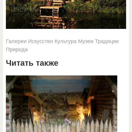
Галереи
Искусство
Культура
Музеи
Традиции
Природа
Читать также