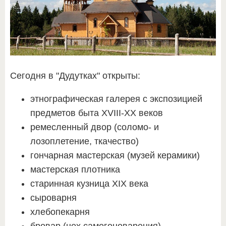
Сегодня в "Дудутках" открыты:
этнографическая галерея с экспозицией
предметов быта ΧVІІІ-ΧΧ веков
ремесленный двор (соломо- и
лозоплетение, ткачество)
гончарная мастерская (музей керамики)
мастерская плотника
старинная кузница ΧІΧ века
сыроварня
хлебопекарня
бровар (цех самогоноварения)