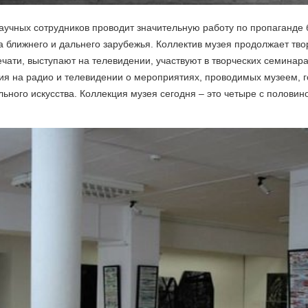
аучных сотрудников проводит значительную работу по пропаганде б
а ближнего и дальнего зарубежья. Коллектив музея продолжает твор
ечати, выступают на телевидении, участвуют в творческих семина
ия на радио и телевидении о мероприятиях, проводимых музеем, го
льного искусства. Коллекция музея сегодня – это четыре с полови