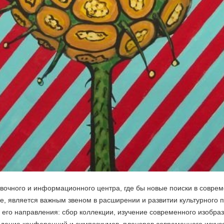
тавочного и информационного центра, где бы новые поиски в совре
е, является важным звеном в расширении и развитии культурного п
его направления: сбор коллекции, изучение современного изобраз
едение конференций и симпозиумов, пленэров современного искусс