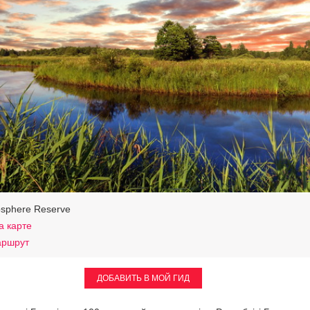
osphere Reserve
а карте
аршрут
ДОБАВИТЬ В МОЙ ГИД