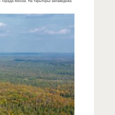
- горада Мінска. На тэрыторыі запаведніка