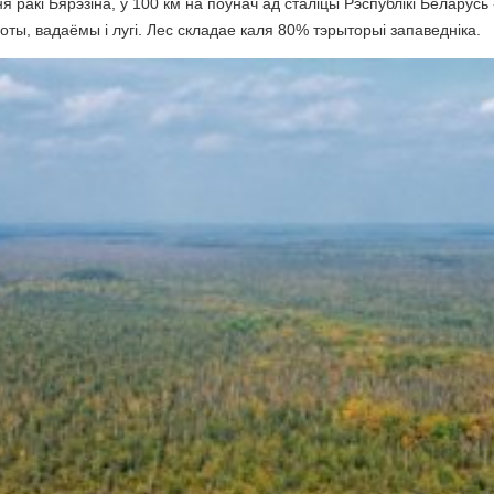
ракі Бярэзіна, у 100 км на поўнач ад сталіцы Рэспублікі Беларусь 
оты, вадаёмы і лугі. Лес складае каля 80% тэрыторыі запаведніка.