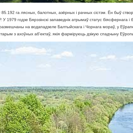
85.192 га лясных, балотных, азёрных і рачных сістэм. Ён быў створ
. У 1979 годзе Бярэзінскі запаведнік атрымаў статус біясфернага і
змешчаны на водападзеле Балтыйскага і Чорнага мораў, у Еўрапейс
старым з ахоўных аб'ектаў, якія фарміруюць дзікую спадчыну Еўроп