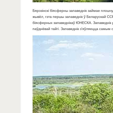
Бярэзінскі біясферны запаведнік займае плошчу 
жывёл, гэта першы запаведнік ў Беларускай ССР
біясферных запаведнікаў ЮНЕСКА. Запаведнік ра
паўднёвай тайгі. Запаведнік з'яўляецца самым 