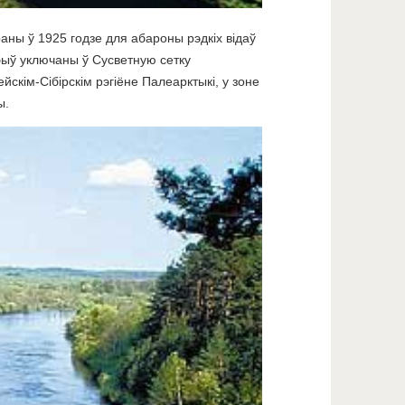
аны ў 1925 годзе для абароны рэдкіх відаў
 быў уключаны ў Сусветную сетку
кім-Сібірскім рэгіёне Палеарктыкі, у зоне
ы.