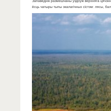
Запаведнік размешчаны ўздоўж верхняга цячэння 
ёсць чатыры тыпы экалагічных сістэм: лясы, бал