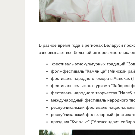
В разное время года в регионах Беларуси про
завоевывают все больший интерес многочисленн
фестиваль этнокультурных традиций "Зов
фолк-фестиваль "Камяніца" (Минский рай
фестиваль народного юмора в Автюках (Г
фестиваль сельского туризма "Заборскi ф
фестиваль народного творчества "Напеў з
международный фестиваль народного тво
республиканский фестиваль национальных
республиканский фольклорный фестиваль "
праздник "Купалье" ("Александрия собира