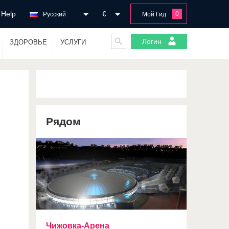
Help
€
0
Русский
Мой Гид
Логин
ЗДОРОВЬЕ
УСЛУГИ
Рядом
Чижовка-Арена