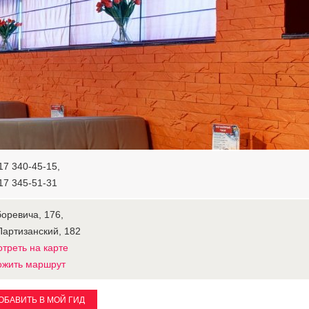
17 340-45-15,
17 345-51-31
боревича, 176,
Партизанский, 182
треть на карте
ожить маршрут
ОБАВИТЬ В МОЙ ГИД