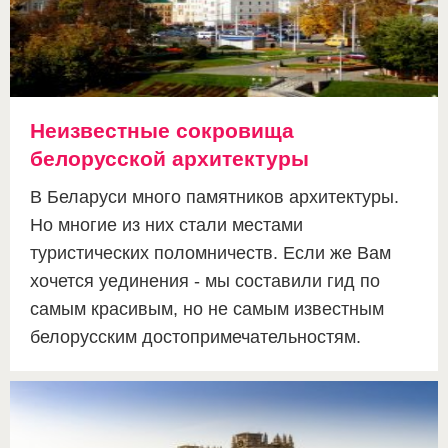
Неизвестные сокровища
белорусской архитектуры
В Беларуси много памятников архитектуры.
Но многие из них стали местами
туристических поломничеств. Если же Вам
хочется уединения - мы составили гид по
самым красивым, но не самым известным
белорусским достопримечательностям.