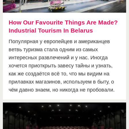
How Our Favourite Things Are Made?
Industrial Tourism In Belarus
Популярная у европейцев и американцев
ветвь туризма стала одним из самых
интересных развлечений и у нас. Иногда
хочется приоткрыть завесу тайны и узнать,
как же создаётся всё то, что мы видим на
прилавках магазинов, используем в быту, о
чём давно знаем, но никогда не пробовали.