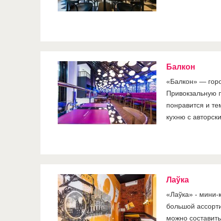
Балкон
«Балкон» — горо
Привокзальную п
понравится и те
кухню с авторск
Лаўка
«Лаўка» - мини-
большой ассорти
можно составить