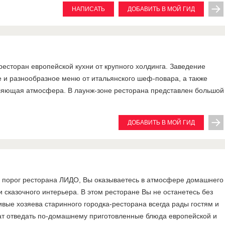
НАПИСАТЬ
ДОБАВИТЬ В МОЙ ГИД
 ресторан европейской кухни от крупного холдинга. Заведение
е и разнообразное меню от итальянского шеф-повара, а также
ляющая атмосфера. В лаунж-зоне ресторана представлен большой
ДОБАВИТЬ В МОЙ ГИД
 порог ресторана ЛИДО, Вы оказываетесь в атмосфере домашнего
и сказочного интерьера. В этом ресторане Вы не останетесь без
вые хозяева старинного городка-ресторана всегда рады гостям и
ат отведать по-домашнему приготовленные блюда европейской и