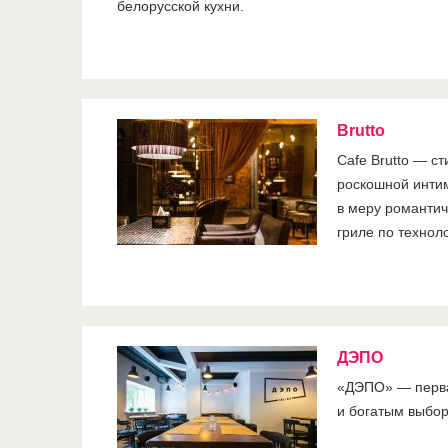
белорусской кухни.
Brutto
Cafe Brutto — с
роскошной инти
в меру романтич
гриле по техноло
ДЭПО
«ДЭПО» — перва
и богатым выбор