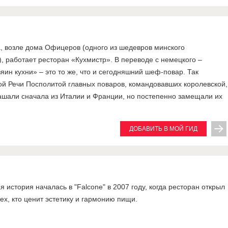
, возле дома Офицеров (одного из шедевров минского
), работает ресторан «Кухмистр». В переводе с немецкого –
зяин кухни» – это то же, что и сегодняшний шеф-повар. Так
ой Речи Посполитой главных поваров, командовавших королевской,
ашали сначала из Италии и Франции, но постепенно замещали их
ДОБАВИТЬ В МОЙ ГИД
я история началась в "Falcone" в 2007 году, когда ресторан открыл
ех, кто ценит эстетику и гармонию пищи.