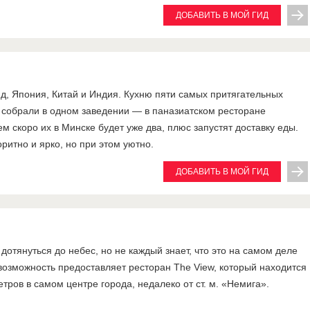
ДОБАВИТЬ В МОЙ ГИД
д, Япония, Китай и Индия. Кухню пяти самых притягательных
 собрали в одном заведении — в паназиатском ресторане
м скоро их в Минске будет уже два, плюс запустят доставку еды.
ритно и ярко, но при этом уютно.
ДОБАВИТЬ В МОЙ ГИД
дотянуться до небес, но не каждый знает, что это на самом деле
возможность предоставляет ресторан The Viеw, который находится
тров в самом центре города, недалеко от ст. м. «Немига».