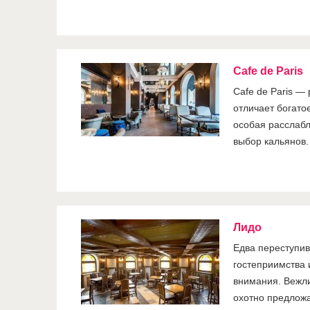
Cafe de Paris
Cafe de Paris —
отличает богато
особая расслаб
выбор кальянов.
Лидо
Едва переступив
гостеприимства 
внимания. Вежли
охотно предлож