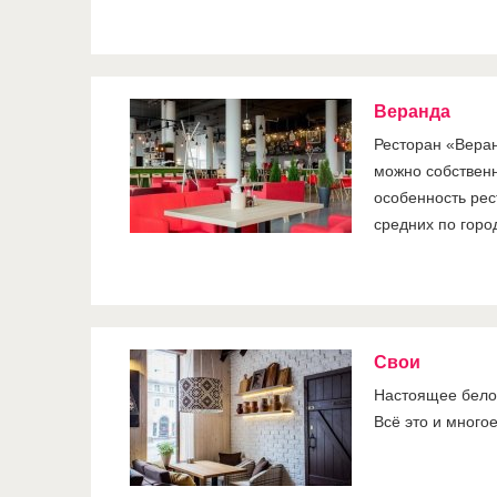
Веранда
Ресторан «Веран
можно собственн
особенность ре
средних по город
Свои
Настоящее белор
Всё это и много