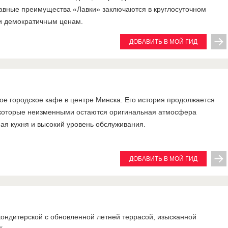
авные преимущества «Лавки» заключаются в круглосуточном
и демократичным ценам.
ДОБАВИТЬ В МОЙ ГИД
е городское кафе в центре Минска. Его история продолжается
а которые неизменными остаются оригинальная атмосфера
ная кухня и высокий уровень обслуживания.
ДОБАВИТЬ В МОЙ ГИД
кондитерской с обновленной летней террасой, изысканной