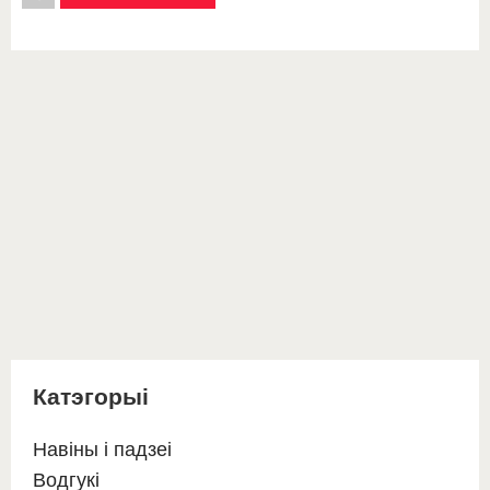
Катэгорыі
Навіны і падзеі
Водгукі