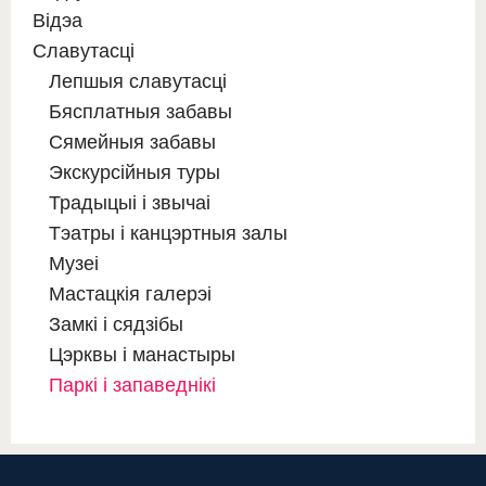
Відэа
Славутасці
Лепшыя славутасці
Бясплатныя забавы
Сямейныя забавы
Экскурсійныя туры
Традыцыі і звычаі
Тэатры і канцэртныя залы
Музеі
Мастацкія галерэі
Замкі і сядзібы
Цэрквы і манастыры
Паркі і запаведнікі