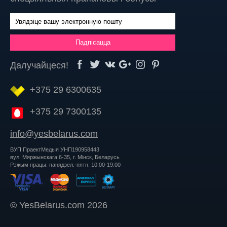
Далучайцеся!
+375 29 6300635
+375 29 7300135
info@yesbelarus.com
ВУП ПраектМедыя УНП190958443
вул. Мяржынскага 6-35, г. Мінск, Беларусь
Рэжым працы: панядзел.-пятн. 10:00-19:00
© YesBelarus.com 2026