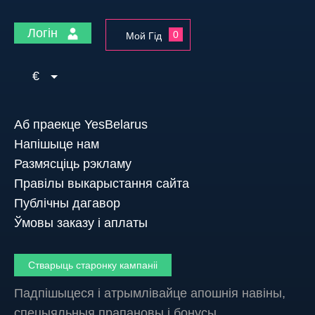
Логін
0
Мой Гід
€
Аб праекце YesBelarus
Напішыце нам
Размясціць рэкламу
Правілы выкарыстання сайта
Публічны дагавор
Ўмовы заказу і аплаты
Стварыць старонку кампаніі
Падпішыцеся і атрымлівайце апошнія навіны,
спецыяльныя прапановы і бонусы