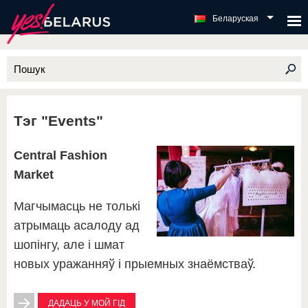
Беларуская
Тэг "Events"
Central Fashion
Market
Магчымасць не толькі
атрымаць асалоду ад
шопінгу, але і шмат
новых уражанняў і прыемных знаёмстваў.
ДАДАЦЬ У МОЙ ГІД