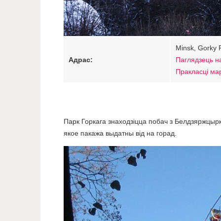
Minsk, Gorky 
Адрас:
Паглядзець н
Пракласці ма
Парк Горкага знаходзіцца побач з Белдзяржцырка
якое пакажа выдатны від на горад.