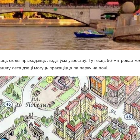
оць сюды прыходзяць людзі ўсіх узростаў. Тут ёсць 56-мятровае кол
цягу лета дзеці могуць пракаціцца па парку на поні.