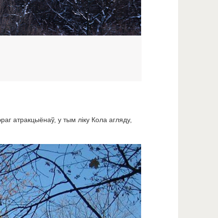
раг атракцыёнаў, у тым ліку Кола агляду,