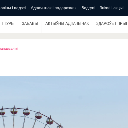
авіны і падзеі
Адпачынак і падарожжы
Водгукі
Зніжкі і акцыі
 І ТУРЫ
ЗАБАВЫ
АКТЫЎНЫ АДПАЧЫНАК
ЗДАРОЎЕ І ПРЫ
 запаведнікі