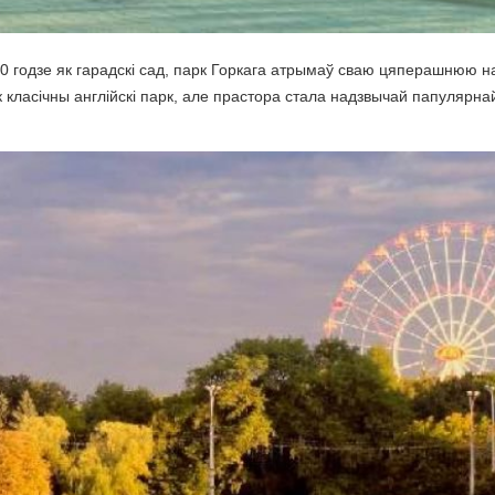
0 годзе як гарадскі сад, парк Горкага атрымаў сваю цяперашнюю на
класічны англійскі парк, але прастора стала надзвычай папулярнай