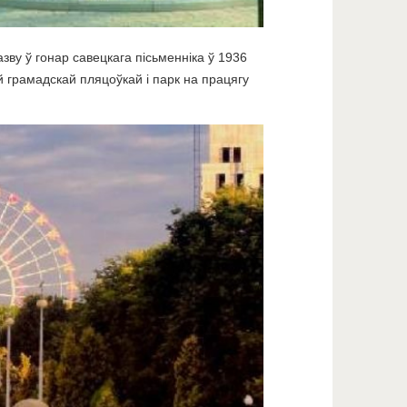
зву ў гонар савецкага пісьменніка ў 1936
 грамадскай пляцоўкай і парк на працягу