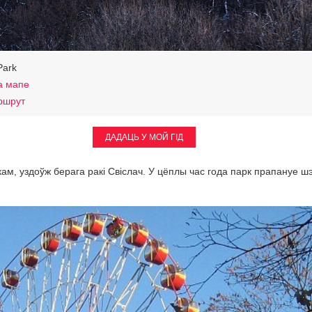
Park
а мапе
ршрут
ДАДАЦЬ У МОЙ ГІД
м, уздоўж берага ракі Свіслач. У цёплы час года парк прапануе шэ