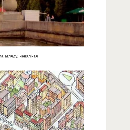
а агляду, невялікая