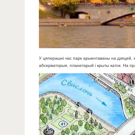
У цяперашні час парк арыентаваны на дзяцей, х
абсерваторыя, планетарый і крыты каток. На пра