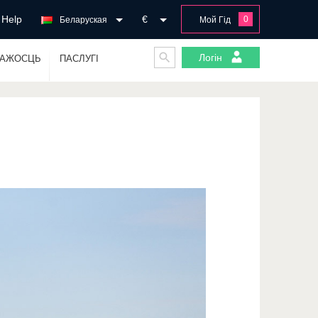
Help
€
0
Беларуская
Мой Гід
Логін
ГАЖОСЦЬ
ПАСЛУГІ