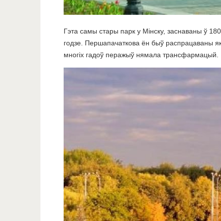
Гэта самы стары парк у Мінску, заснаваны ў 180
годзе. Першапачаткова ён быў распрацаваны як 
многіх гадоў перажыў нямала трансфармацый.