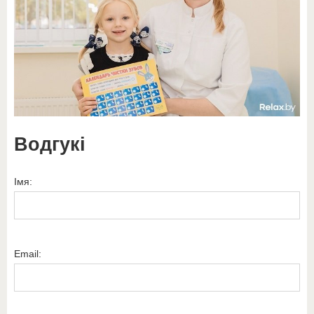
Водгукі
Імя:
Email: