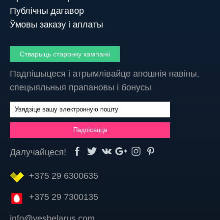
Публічны дагавор
Ўмовы заказу і аплаты
Стварыць старонку кампаніі
Падпішыцеся і атрымлівайце апошнія навіны,
спецыяльныя прапановы і бонусы
Далучайцеся!
+375 29 6300635
+375 29 7300135
info@yesbelarus.com