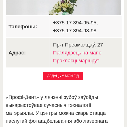
+375 17 394-95-95,
Тэлефоны:
+375 17 394-98-98
Пр-т Преаможцаў, 27
Адрас:
Паглядзець на мапе
Пракласці маршрут
ДАДАЦЬ У МОЙ ГІД
«Профі-Дент» у лячэнні зубоў заўсёды
выкарыстоўвае сучасныя тэхналогіі і
матэрыялы. У цэнтры можна скарыстацца
паслугай фотаадбельвання або лазернага