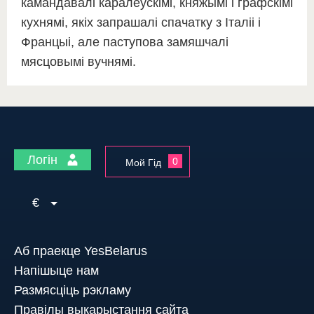
камандавалі каралеўскімі, княжымі і графскімі
кухнямі, якіх запрашалі спачатку з Італіі і
Францыі, але паступова замяшчалі
мясцовымі вучнямі.
Логін
0
Мой Гід
€
Аб праекце YesBelarus
Напішыце нам
Размясціць рэкламу
Правілы выкарыстання сайта