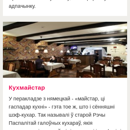
адпачынку.
Кухмайстар
У перакладзе з нямецкай - «майстар, ці
гаспадар кухні» - гэта тое ж, што і сённяшні
шэф-кухар. Так называлі ў старой Рэчы
Паспалітай галоўных кухараў, якія