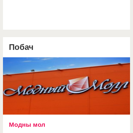
Побач
Модны мол