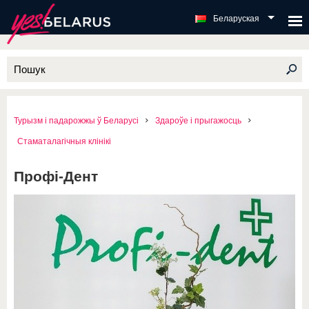
Беларуская
Турызм і падарожжы ў Беларусі
Здароўе і прыгажосць
Стаматалагічныя клінікі
Профі-Дент