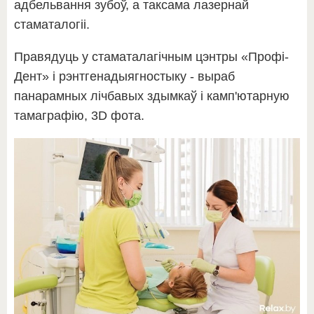
адбельвання зубоў, а таксама лазернай
стаматалогіі.
Правядуць у стаматалагічным цэнтры «Профі-
Дент» і рэнтгенадыягностыку - выраб
панарамных лічбавых здымкаў і камп'ютарную
тамаграфію, 3D фота.