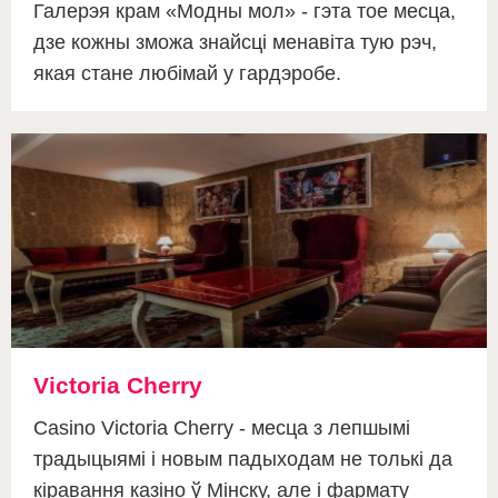
Галерэя крам «Модны мол» - гэта тое месца,
дзе кожны зможа знайсці менавіта тую рэч,
якая стане любімай у гардэробе.
Victoria Cherry
Casino Victoria Cherry - месца з лепшымі
традыцыямі і новым падыходам не толькі да
кіравання казіно ў Мінску, але і фармату