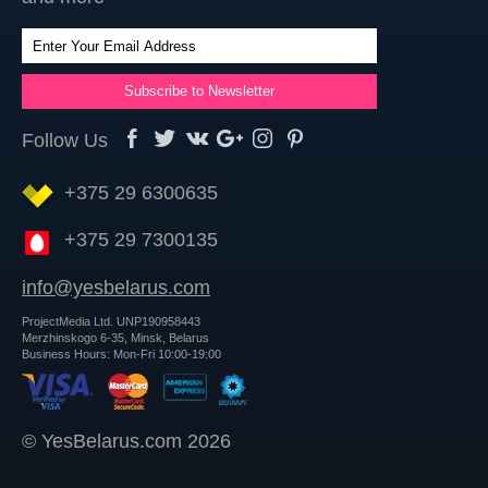
Follow Us
+375 29 6300635
+375 29 7300135
info@yesbelarus.com
ProjectMedia Ltd. UNP190958443
Merzhinskogo 6-35, Minsk, Belarus
Business Hours: Mon-Fri 10:00-19:00
© YesBelarus.com 2026