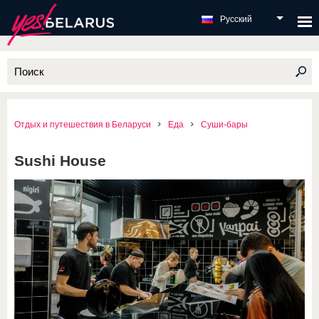
Русский
Отдых и путешествия в Беларуси
Еда
Суши-бары
Sushi House