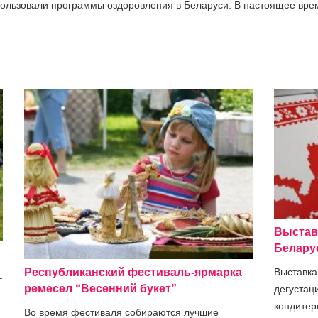
пользовали программы оздоровления в Беларуси. В настоящее врем
Выстав
Белару
Выставка
Республиканский фестиваль-ярмарка
–
ремесел “Весенний букет”
дегустац
!
кондитер
Во время фестиваля собираются лучшие