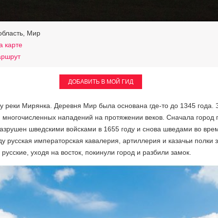
область, Мир
а карте
аршрут
ДОБАВИТЬ В МОЙ ГИД
егу реки Мирянка. Деревня Мир была основана где-то до 1345 года
ом многочисленных нападений на протяжении веков. Сначала город
разрушен шведскими войсками в 1655 году и снова шведами во вре
ду русская императорская кавалерия, артиллерия и казачьи полки з
русские, уходя на восток, покинули город и разбили замок.