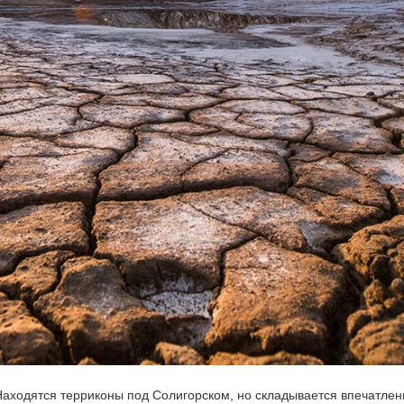
аходятся терриконы под Солигорском, но складывается впечатлен