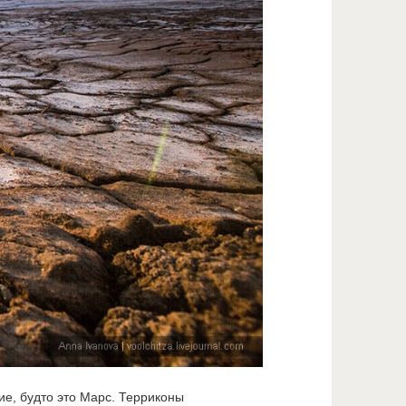
ие, будто это Марс. Терриконы