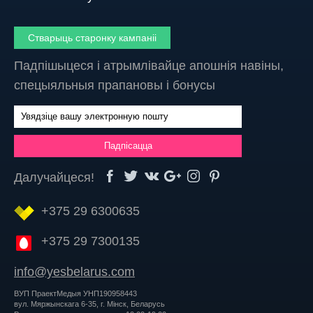
Стварыць старонку кампаніі
Падпішыцеся і атрымлівайце апошнія навіны,
спецыяльныя прапановы і бонусы
Далучайцеся!
+375 29 6300635
+375 29 7300135
info@yesbelarus.com
ВУП ПраектМедыя УНП190958443
вул. Мяржынскага 6-35, г. Мінск, Беларусь