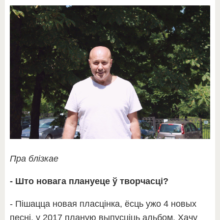
Пра блізкае
- Што новага плануеце ў творчасці?
- Пішацца новая пласцінка, ёсць ужо 4 новых
песні, у 2017 планую выпусціць альбом. Хачу