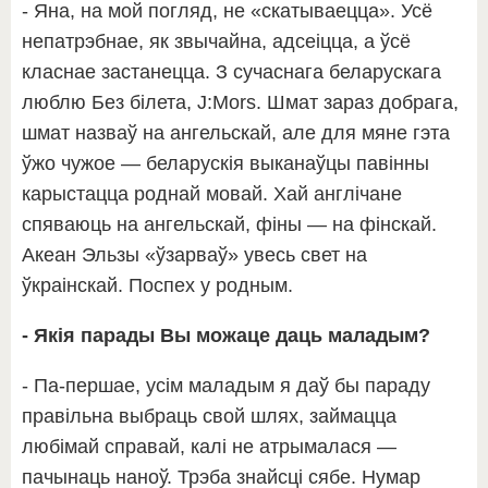
- Яна, на мой погляд, не «скатываецца». Усё
непатрэбнае, як звычайна, адсеіцца, а ўсё
класнае застанецца. З сучаснага беларускага
люблю Без білета, J:Mors. Шмат зараз добрага,
шмат назваў на ангельскай, але для мяне гэта
ўжо чужое — беларускія выканаўцы павінны
карыстацца роднай мовай. Хай англічане
спяваюць на ангельскай, фіны — на фінскай.
Акеан Эльзы «ўзарваў» увесь свет на
ўкраінскай. Поспех у родным.
- Якія парады Вы можаце даць маладым?
- Па-першае, усім маладым я даў бы параду
правільна выбраць свой шлях, займацца
любімай справай, калі не атрымалася —
пачынаць наноў. Трэба знайсці сябе. Нумар