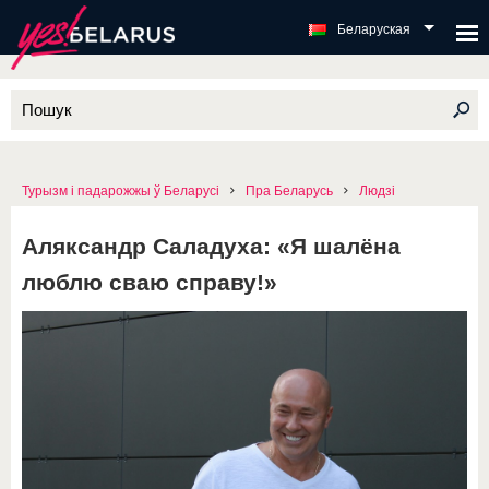
Беларуская
Турызм і падарожжы ў Беларусі
Пра Беларусь
Людзі
Аляксандр Саладуха: «Я шалёна
люблю сваю справу!»