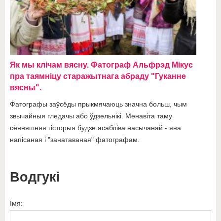
Як мы клічам вясну. Фатограф Альфрэд Мікус
пра таямніцу старажытнага абраду "Гуканне
вясны".
Фатографы заўсёды прыкмячаюць значна больш, чым
звычайныя гледачы або ўдзельнікі. Менавіта таму
сённяшняя гісторыя будзе асабліва насычанай - яна
напісаная і "занатаваная" фатографам.
Водгукі
Імя: