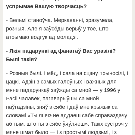
успрымае Вашую творчасць?
- Вельмі станоўча. Меркаванні, зразумела,
розныя. Але я заўсёды верыў у тое, што
атрымаю водгук ад моладзі.
- Якія падарункі ад фанатаў Вас уразілі?
Былі такія?
- Розныя былі. І мёд, і сала на сцэну прыносілі, і
цацкі. Адзін з самых галоўных і важных для
мяне падарункаў заўжды са мной — у 1996 у
Расіі чалавек, пагаварыўшы са мной
паўгадзіны, зняў з сябе і даў мне крыжык са
словамі «Ты яшчэ не аддаеш сабе справаздачу
аб тым, што ты з сябе ўяўляеш». Такіх сустрэч у
мяне шмат было — і з простымі людзьмі, і з