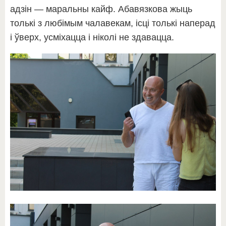
адзін — маральны кайф. Абавязкова жыць
толькі з любімым чалавекам, ісці толькі наперад
і ўверх, усміхацца і ніколі не здавацца.