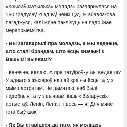
«Крылаў матылька» моладзь развярнулася на
180 градусаў, я адчуў нейкі цуд. Я абавязкова
пагаджуся, калі мяне паклічуць на падобнае
мерапрыемства.
- Вы загаварылі пра моладзь, а Вы ведаеце,
што сталі брэндам, што ёсць значыкі з
Вашымі выявамі?
- Канечне, ведаю. А пра татуіроўку Вы ведаеце?
У аднаго з жыхароў нашай краіны ёсць тату з
маім партрэтам. Не памятаю, каб былі
падобныя тату з выявамі іншых беларускіх
артыстаў. Ленін, Ленан, і вось — я! Для мяне
гэта быў шок!
- Як Вы ставіцеся да таго, як моладзь