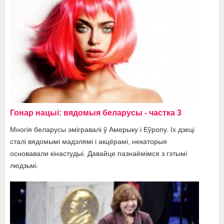
Гонар нацыі: вядомыя беларусы - частка 3
Многія беларусы эмігравалі ў Амерыку і Еўропу. Іх дзеці
сталі вядомымі мадэлямі і акцёрамі, некаторыя
основавали кінастудыі. Давайце пазнаёмімся з гэтымі
людзьмі.