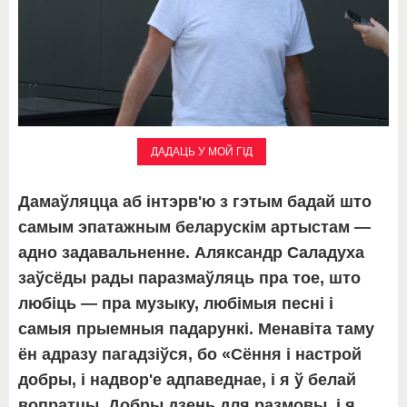
ДАДАЦЬ У МОЙ ГІД
Дамаўляцца аб інтэрв'ю з гэтым бадай што
самым эпатажным беларускім артыстам —
адно задавальненне. Аляксандр Саладуха
заўсёды рады паразмаўляць пра тое, што
любіць — пра музыку, любімыя песні і
самыя прыемныя падарункі. Менавіта таму
ён адразу пагадзіўся, бо «Сёння і настрой
добры, і надвор'е адпаведнае, і я ў белай
вопратцы. Добры дзень для размовы, і я