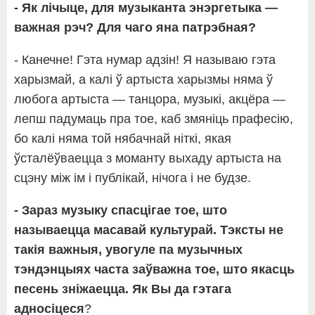
- Як лічыце, для музыканта энэргетыка —
важная рэч? Для чаго яна патрэбная?
- Канечне! Гэта нумар адзін! Я называю гэта
харызмай, а калі ў артыста харызмы няма ў
любога артыста — танцора, музыкі, акцёра —
лепш падумаць пра тое, каб змяніць прафесію,
бо калі няма той нябачнай ніткі, якая
ўсталёўваецца з моманту выхаду артыста на
сцэну між ім і публікай, нічога і не будзе.
- Зараз музыку спасцігае тое, што
называецца масавай культурай. Тэксты не
такія важныя, увогуле па музычных
тэндэнцыях часта заўважна тое, што якасць
песень зніжаецца. Як Вы да гэтага
адносіцеся
?