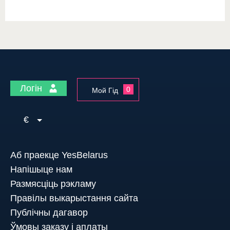
Логін
0
Мой Гід
€
Аб праекце YesBelarus
Напішыце нам
Размясціць рэкламу
Правілы выкарыстання сайта
Публічны дагавор
Ўмовы заказу і аплаты