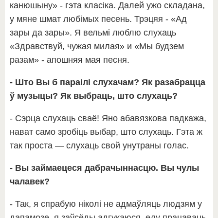
канюшыну» - гэта класіка. Далей ужо складана,
у мяне шмат любімых песень. Трэцяя - «Ад
зары да зары». Я вельмі люблю слухаць
«Здравствуй, чужая милая» и «Мы будзем
разам» - апошняя мая песня.
- Што Вы б параілі слухачам? Як разабрацца
ў музыцы? Як выбраць, што слухаць?
- Сэрца слухаць сваё! Яно абавязкова падкажа,
нават само зробіць выбар, што слухаць. Гэта ж
так проста — слухаць свой унутраны голас.
- Вы займаецеся дабрачыннасцю. Вы чулы
чалавек?
- Так, я спрабую ніколі не адмаўляць людзям у
дапамозе, я заўсёды адгукаюся, еду працаваць