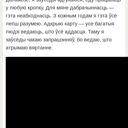
у любую кропку. Для мяне дабрачыннасць —
гэта неабходнасць. З кожным годам я гэта ўсё
лепш разумею. Адкрыю карту — усе багатыя
людзі ведаюць, што ўсё аддасца. Таму я
заўсёды чакаю запрашэнняў, бо ведаю, што
атрымаю вяртанне.