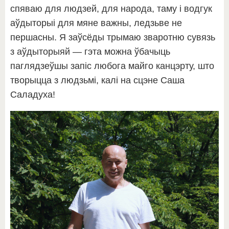
спяваю для людзей, для народа, таму і водгук
аўдыторыі для мяне важны, ледзьве не
першасны. Я заўсёды трымаю зваротню сувязь
з аўдыторыяй — гэта можна ўбачыць
паглядзеўшы запіс любога майго канцэрту, што
творыцца з людзьмі, калі на сцэне Саша
Саладуха!