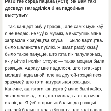
Разбітае сэрца пацана (РСП). Як Вам такі
досвед? Пагадзіліся б на падобныя
выступы?
- Так, канцэрт быў у Графіці, але саміх музыкаў
я не ведаю, не чуў іх музыкі, а выступіць мяне
запрасіла кіраўніцтва клуба — было вар'яцтва,
было шаленства публікі. Я шмат разоў казаў,
было такое пачуццё, што гэта пік папулярнасці
як у Бітлз і Ролінг Стоунс — такая моцная была
рэакцыя. Адразу мне падалося, што гэта жарт
моладзі нада мной, але на другой-трэцяй песні
зразумеў, што гэта натуральная рэакцыя.
Канечне, ад гэтага канцэрта ў мяне былі кайф,
захапленне ад таго, што моладзь так да мяне
ставіцца. Я ўсё ж прывык больш да рэакцыі
людзей больш сталага ўзросту, але калі пасля