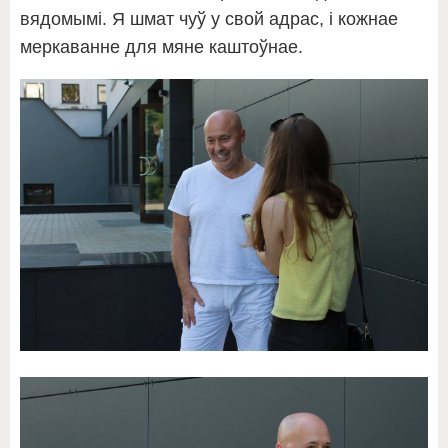
вядомымі. Я шмат чуў у свой адрас, і кожнае
меркаванне для мяне каштоўнае.