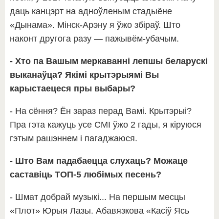
даць канцэрт на адноўленым стадыёне
«Дынама». Мінск-Арэну я ўжо збіраў. Што
наконт другога разу — пажывём-убачым.
- Хто па Вашым меркаванні лепшы беларускі
выканаўца? Якімі крытэрыямі Вы
карыстаецеся пры выбары?
- На сёння? Ён зараз перад Вамі. Крытэрыі?
Пра гэта кажуць усе СМІ ўжо 2 гады, я кіруюся
гэтым рашэннем і пагаджаюся.
- Што Вам падабаецца слухаць? Можаце
саставіць ТОП-5 любімых песень?
- Шмат добрай музыкі... На першым месцы
«Плот» Юрыя Лазы. Абавязкова «Касіў Ясь