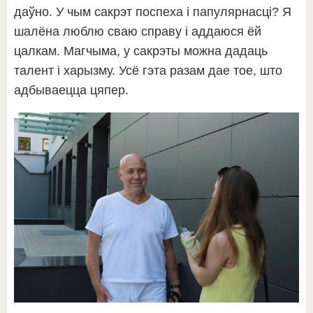
даўно. У чым сакрэт поспеха і папулярнасці? Я
шалёна люблю сваю справу і аддаюся ёй
цалкам. Магчыма, у сакрэты можна дадаць
талент і харызму. Усё гэта разам дае тое, што
адбываецца цяпер.