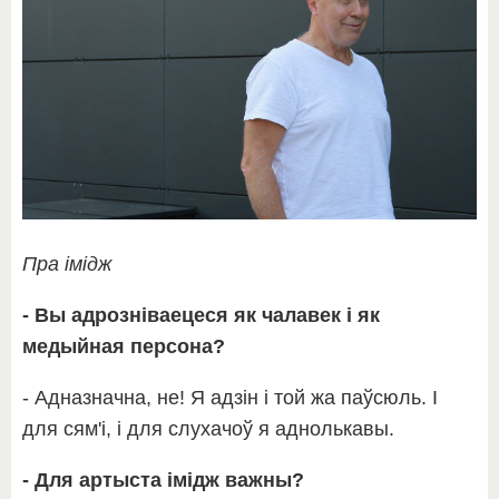
Пра імідж
- Вы адрозніваецеся як чалавек і як
медыйная персона?
- Адназначна, не! Я адзін і той жа паўсюль. І
для сям'і, і для слухачоў я аднолькавы.
- Для артыста імідж важны?