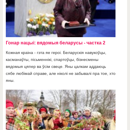
Гонар нацыі: вядомыя беларусы - частка 2
Кожная краіна - гэта яе героі. Беларускія навукоўцы,
касманаўты, пісьменнікі, спартоўцы, бізнесмены
вядомыя цяпер ва ўсім свеце. Яны цалкам аддаюць
сябе любімай справе, але ніколі не забывалі пра тое, хто
яны.