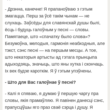
- Дрэнна, канечне! Я прапаноўваю з гэтым
змагацца. Перш за ўсё такім чынам — не
слухаць. Заўсёды для славянскай душы былі,
ёсць і будуць галоўным у песні — словы.
Памятаеце, што «спачатку было слова»?
Безумоўна, мелодыя, гармонія неабходныя, але
тэкст, сэнс песні — на першым месцы. А тое,
што некаторыя артысты ад гэтага прынцыпа
адыходзяць, значыць, што яны хутка і скончаць.
Іх век будзе кароткім. Я ў гэтым упэўнены.
- Што для Вас галоўнае ў песні?
- Калі я спяваю, я думаю ў першую чаргу пра
словы, якія прамаўляю. Я павінен данесці сэнс,
прапусціўшы яго праз сваё сэрца і душу. Я