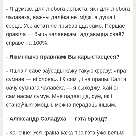
- Я думаю, для любога артыста, як і для любога
чалавека, важны далёка не імідж, а душа і
сэрца. Усё астатняе прыбавіцца само. Першае
правіла — быць чалавекам і аддавацца сваёй
справе на 100%.
- Якімі яшчэ правіламі Вы карыстаецеся?
- Яшчэ я сабе заўсёды кажу такую фразу: «пра
сумнае — ні слова». І ў сям'і, і на працы. Калі я
бачу сумнага чалавека — я сыходжу. Хай ён
сам насам сумуе. Мне падаецца, сум, як і
станоўчыя эмоцыі, можна перадаць іншым.
- Аляксандр Саладуха — гэта брэнд?
- Канечне! Уся краіна кажа пра гэта ўжо вельмі