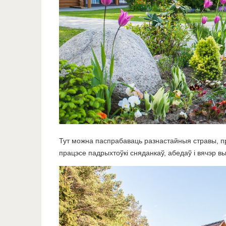
Тут можна паспрабаваць разнастайныя стравы, п
працэсе падрыхтоўкі сняданкаў, абедаў і вячэр 