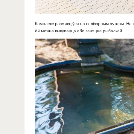
Комплекс размясціўся на велізарным хутары. На т
ёй можна выкупацца або заняцца рыбалкай.