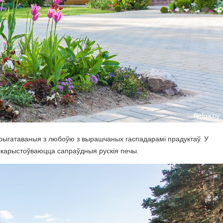
рыгатаваныя з любоўю з вырашчаных гаспадарамі прадуктаў. У
выкарыстоўваюцца сапраўдныя рускія печы.