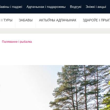
авіны і падзеі
Адпачынак і падарожжы
Водгукі
Зніжкі і акцыі
 І ТУРЫ
ЗАБАВЫ
АКТЫЎНЫ АДПАЧЫНАК
ЗДАРОЎЕ І ПРЫ
Паляванне і рыбалка