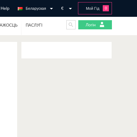
Help
€
0
Беларуская
Мой Гід
Логін
ГАЖОСЦЬ
ПАСЛУГІ