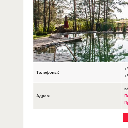
+
Тэлефоны:
+
в
Адрас:
П
П