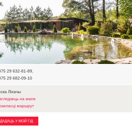
375 29 632-81-89,
375 29 682-09-10
ёска Ліхачы
аглядзець на мапе
ракласці маршрут
ДАДАЦЬ У МОЙ ГІД