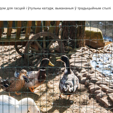
 дом для гасцей і ўтульны катэдж, выкананыя ў традыцыйным стылі