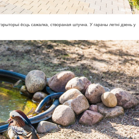
эрыторыі ёсць сажалка, створаная штучна. У гарачы летні дзень у