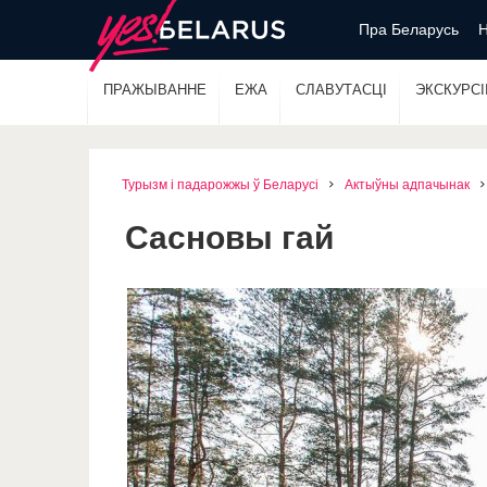
Пра Беларусь
Н
ПРАЖЫВАННЕ
ЕЖА
СЛАВУТАСЦІ
ЭКСКУРСІІ
Турызм і падарожжы ў Беларусі
Актыўны адпачынак
Сасновы гай