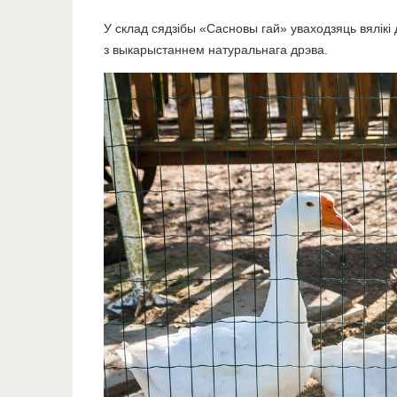
У склад сядзібы «Сасновы гай» уваходзяць вялікі
з выкарыстаннем натуральнага дрэва.