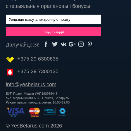
спецыяльныя прапановы і бонусы
Далучайцеся!
+375 29 6300635
+375 29 7300135
info@yesbelarus.com
ВУП ПраектМедыя УНП190958443
вул. Мяржынскага 6-35, г. Мінск, Беларусь
Рэжым працы: панядзел.-пятн. 10:00-19:00
© YesBelarus.com 2026