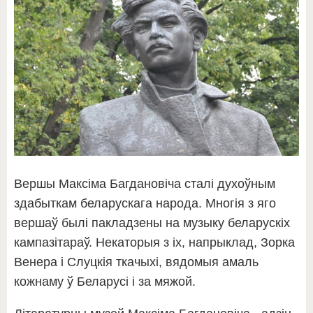
Вершы Максіма Багдановіча сталі духоўным
здабыткам беларускага народа. Многія з яго
вершаў былі пакладзены на музыку беларускіх
кампазітараў. Некаторыя з іх, напрыклад, Зорка
Венера і Слуцкія ткачыхі, вядомыя амаль
кожнаму ў Беларусі і за мяжой.