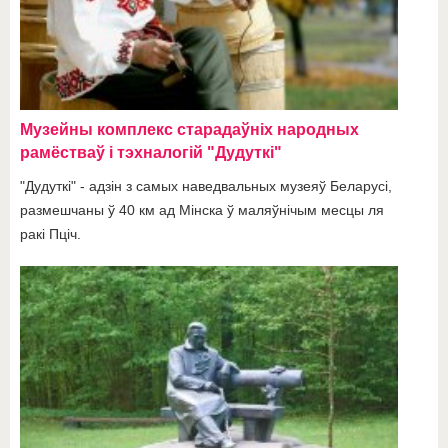
Музейны комплекс старадаўніх народных
рамёстваў і тэхналогій "Дудуткі"
"Дудуткі" - адзін з самых наведвальных музеяў Беларусі,
размешчаны ў 40 км ад Мінска ў маляўнічым месцы ля
ракі Пціч.