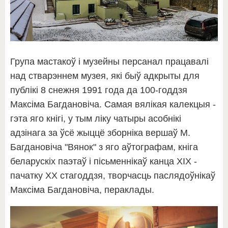
Група мастакоў і музейны персанал працавалі
над стварэннем музея, які быў адкрыты для
публікі 8 снежня 1991 года да 100-годдзя
Максіма Багдановіча. Самая вялікая калекцыя -
гэта яго кнігі, у тым ліку чатыры асобнікі
адзінага за ўсё жыццё зборніка вершаў М.
Багдановіча "Вянок" з яго аўтографам, кніга
беларускіх паэтаў і пісьменнікаў канца XIX -
пачатку XX стагоддзя, творчасць паслядоўнікаў
Максіма Багдановіча, пераклады.