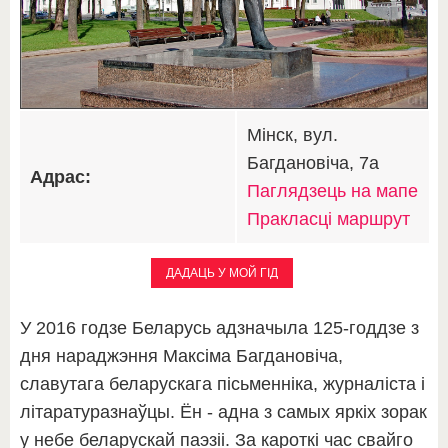
Мінск, вул.
Багдановіча, 7а
Адрас:
Паглядзець на мапе
Пракласці маршрут
ДАДАЦЬ У МОЙ ГІД
У 2016 годзе Беларусь адзначыла 125-годдзе з
дня нараджэння Максіма Багдановіча,
славутага беларускага пісьменніка, журналіста і
літаратуразнаўцы. Ён - адна з самых яркіх зорак
у небе беларускай паэзіі. За кароткі час свайго