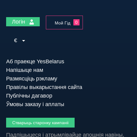
Логін
0
Мой Гід
€
Аб праекце YesBelarus
Напішыце нам
Размясціць рэкламу
Правілы выкарыстання сайта
Публічны дагавор
Ўмовы заказу і аплаты
Стварыць старонку кампаніі
Падпішыцеся і атрымлівайце апошнія навіны,