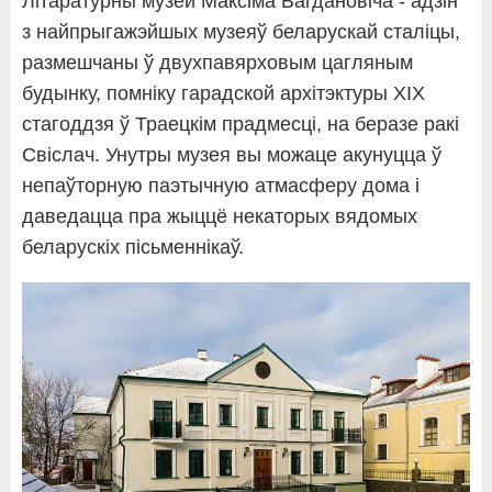
Літаратурны музей Максіма Багдановіча - адзін
з найпрыгажэйшых музеяў беларускай сталіцы,
размешчаны ў двухпавярховым цагляным
будынку, помніку гарадской архітэктуры XIX
стагоддзя ў Траецкім прадмесці, на беразе ракі
Свіслач. Унутры музея вы можаце акунуцца ў
непаўторную паэтычную атмасферу дома і
даведацца пра жыццё некаторых вядомых
беларускіх пісьменнікаў.