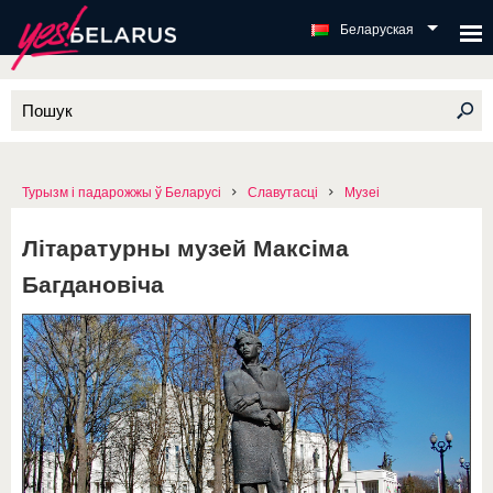
Беларуская
Турызм і падарожжы ў Беларусі
Славутасці
Музеі
Літаратурны музей Максіма
Багдановіча