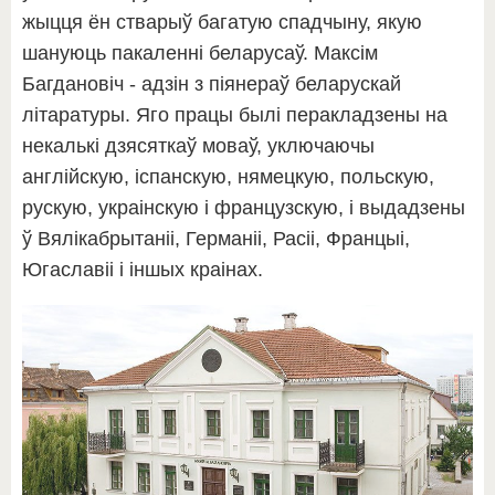
жыцця ён стварыў багатую спадчыну, якую
шануюць пакаленні беларусаў. Максім
Багдановіч - адзін з піянераў беларускай
літаратуры. Яго працы былі перакладзены на
некалькі дзясяткаў моваў, уключаючы
англійскую, іспанскую, нямецкую, польскую,
рускую, украінскую і французскую, і выдадзены
ў Вялікабрытаніі, Германіі, Расіі, Францыі,
Югаславіі і іншых краінах.