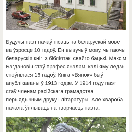
Будучы паэт пачаў пісаць на беларускай мове
ва ўзросце 10 гадоў. Ён вывучыў мову, чытаючы
беларускія кнігі з бібліятэкі свайго бацькі. Максім
Багдановіч стаў прафесіяналам, калі яму ледзь
споўнілася 16 гадоў. Кніга «Вянок» быў
апублікаваны ў 1913 годзе. У 1914 году паэт
стаў членам расійскага грамадства
перыядычным друку і літаратуры. Але хвароба
пачала ўплываць на творчасць паэта.