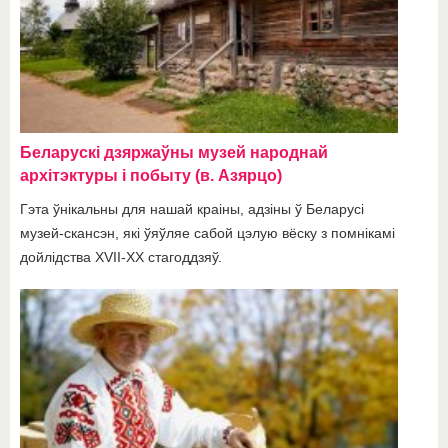
Беларускі дзяржаўны музей народнай
архітэктуры і побыту (в. Азярцо)
Гэта ўнікальны для нашай краіны, адзіны ў Беларусі
музей-скансэн, які ўяўляе сабой цэлую вёску з помнікамі
дойлідства XVII-ХХ стагоддзяў.