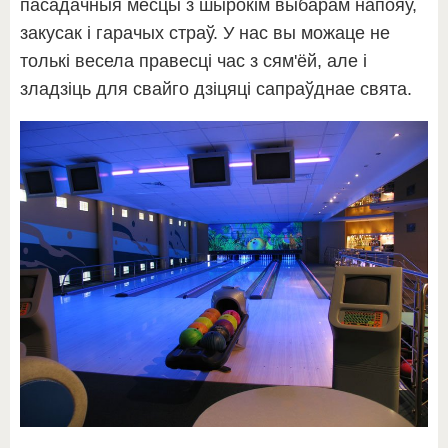
пасадачныя месцы з шырокім выбарам напояў,
закусак і гарачых страў. У нас вы можаце не
толькі весела правесці час з сям'ёй, але і
зладзіць для свайго дзіцяці сапраўднае свята.