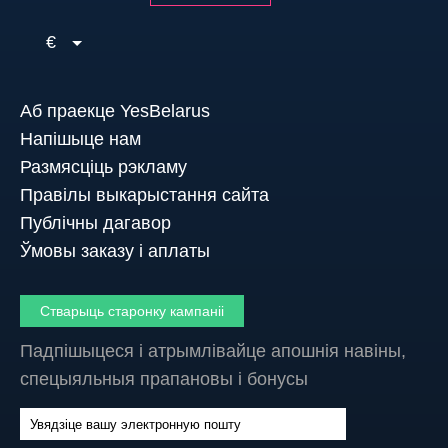
€
Аб праекце YesBelarus
Напішыце нам
Размясціць рэкламу
Правілы выкарыстання сайта
Публічны дагавор
Ўмовы заказу і аплаты
Стварыць старонку кампаніі
Падпішыцеся і атрымлівайце апошнія навіны,
спецыяльныя прапановы і бонусы