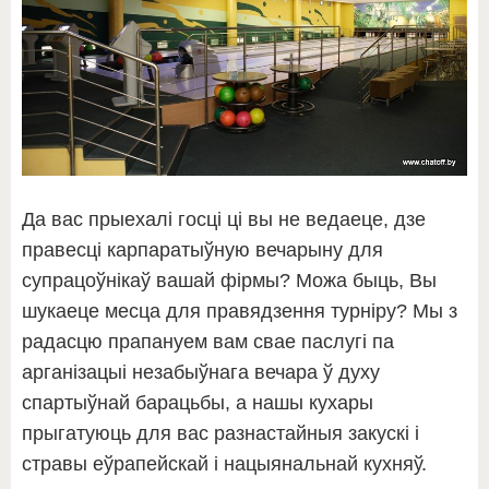
Да вас прыехалі госці ці вы не ведаеце, дзе
правесці карпаратыўную вечарыну для
супрацоўнікаў вашай фірмы? Можа быць, Вы
шукаеце месца для правядзення турніру? Мы з
радасцю прапануем вам свае паслугі па
арганізацыі незабыўнага вечара ў духу
спартыўнай барацьбы, а нашы кухары
прыгатуюць для вас разнастайныя закускі і
стравы еўрапейскай і нацыянальнай кухняў.