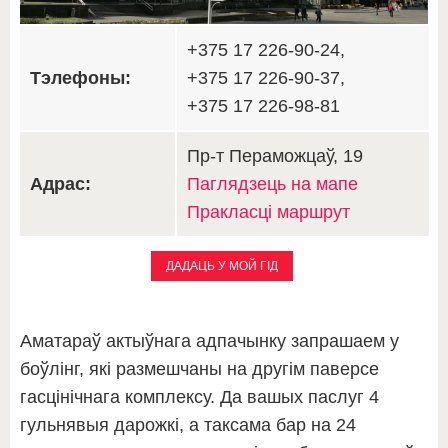
+375 17 226-90-24,
Тэлефоны:
+375 17 226-90-37,
+375 17 226-98-81
Пр-т Пераможцаў, 19
Адрас:
Паглядзець на мапе
Пракласці маршрут
ДАДАЦЬ У МОЙ ГІД
Аматараў актыўнага адпачынку запрашаем у
боўлінг, які размешчаны на другім паверсе
гасцінічнага комплексу. Да вашых паслуг 4
гульнявыя дарожкі, а таксама бар на 24