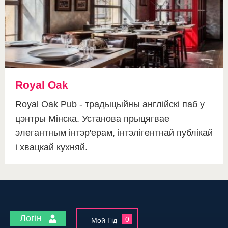
Royal Oak
Royal Oak Pub - традыцыйны англійскі паб у
цэнтры Мінска. Установа прыцягвае
элегантным інтэр'ерам, інтэлігентнай публікай
і хвацкай кухняй.
Логін
0
Мой Гід