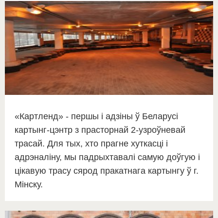
«Картленд» - першы і адзіны ў Беларусі
картынг-цэнтр з прасторнай 2-узроўневай
трасай. Для тых, хто прагне хуткасці і
адрэналіну, мы падрыхтавалі самую доўгую і
цікавую трасу сярод пракатнага картынгу ў г.
Мінску.