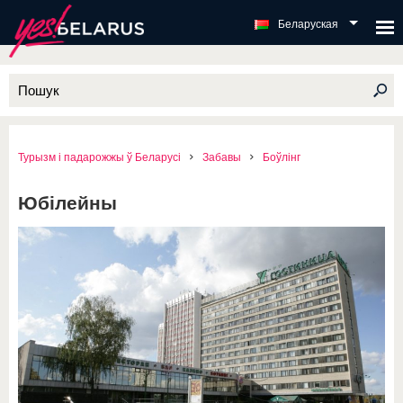
Беларуская
Турызм і падарожжы ў Беларусі
Забавы
Боўлінг
Юбілейны