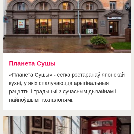
Планета Сушы
«Планета Сушы» - сетка рэстаранаў японскай
кухні, у якіх спалучаюцца арыгінальныя
рэцэпты і традыцыі з сучасным дызайнам і
найноўшымі тэхналогіямі.