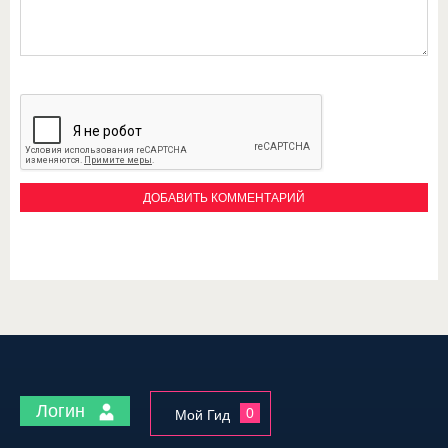
Логин
0
Мой Гид