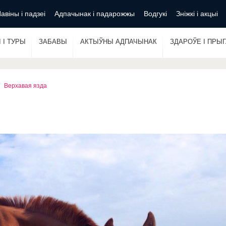
авіны і падзеі
Адпачынак і падарожжы
Водгукі
Зніжкі і акцыі
 І ТУРЫ
ЗАБАВЫ
АКТЫЎНЫ АДПАЧЫНАК
ЗДАРОЎЕ І ПРЫ
Верхавая язда