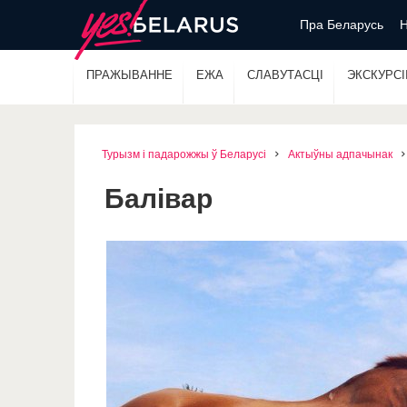
Пра Беларусь
Н
ПРАЖЫВАННЕ
ЕЖА
СЛАВУТАСЦІ
ЭКСКУРСІІ
Турызм і падарожжы ў Беларусі
Актыўны адпачынак
Балівар