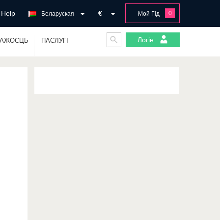
Help
€
0
Беларуская
Мой Гід
Логін
ГАЖОСЦЬ
ПАСЛУГІ