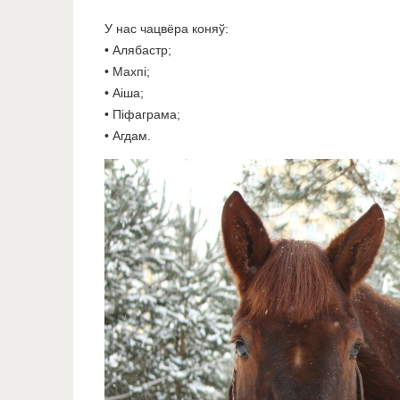
У нас чацвёра коняў:
• Алябастр;
• Махпі;
• Аіша;
• Піфаграма;
• Агдам.