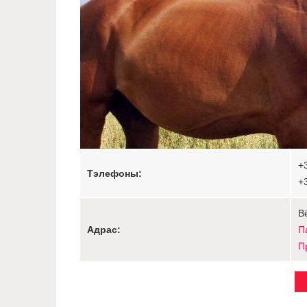
+
Тэлефоны:
+
В
Адрас:
П
П