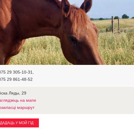
375 29 305-10-31,
375 29 861-48-52
ёска Ляды, 29
аглядзець на мапе
ракласці маршрут
ДАДАЦЬ У МОЙ ГІД