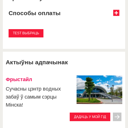
Способы оплаты
Актыўны адпачынак
Фрыстайл
Сучасны цэнтр водных
забаў ў самым сэрцы
Мінска!
ДАДАЦЬ У МОЙ ГІД