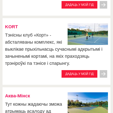
ДАДАЦЬ У МОЙ ГІД
KORT
Тэнісны клуб «Корт» -
абсталяваны комплекс, які
выклікае прыхільнасць сучаснымі адкрытымі і
зачыненымі кортамі, на якіх праходзяць
трэніроўкі па тэнісе і спарынгу.
ДАДАЦЬ У МОЙ ГІД
Аква-Мінск
Тут кожны жадаючы зможа
атрымаць асалоду ад