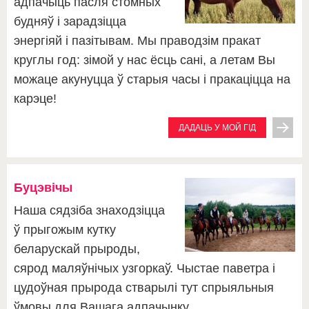
адпачыць пасля стомных
будняў і зарадзіцца
энергіяй і пазітывам. Мы праводзім пракат
круглы год: зімой у нас ёсць сані, а летам Вы
можаце акунуцца ў старыя часы і пракаціцца на
карэце!
ДАДАЦЬ У МОЙ ГІД
Буцэвічы
Наша сядзіба знаходзіцца
ў прыгожым кутку
беларускай прыроды,
сярод маляўнічых узгоркаў. Чыстае паветра і
цудоўная прырода стварылі тут спрыяльныя
ўмовы для Вашага адпачынку.