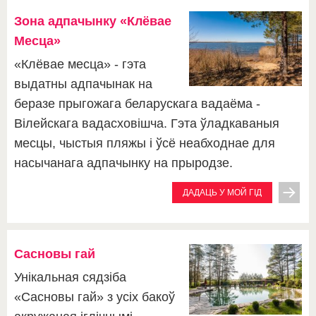
Зона адпачынку «Клёвае
Месца»
«Клёвае месца» - гэта
выдатны адпачынак на
беразе прыгожага беларускага вадаёма -
Вілейскага вадасховішча. Гэта ўладкаваныя
месцы, чыстыя пляжы і ўсё неабходнае для
насычанага адпачынку на прыродзе.
ДАДАЦЬ У МОЙ ГІД
Сасновы гай
Унікальная сядзіба
«Сасновы гай» з усіх бакоў