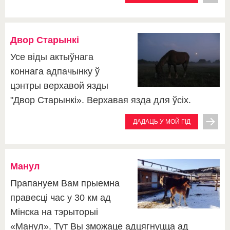
Двор Старынкі
Усе віды актыўнага
коннага адпачынку ў
цэнтры верхавой язды
"Двор Старынкі». Верхавая язда для ўсіх.
ДАДАЦЬ У МОЙ ГІД
Манул
Прапануем Вам прыемна
правесці час у 30 км ад
Мінска на тэрыторыі
«Манул». Тут Вы зможаце адцягнуцца ад