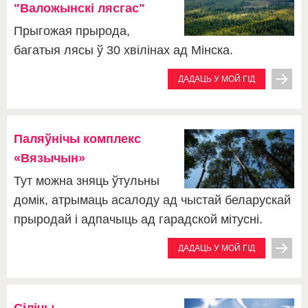
"Валожынскі лясгас"
Прыгожая прырода,
багатыя лясы ў 30 хвілінах ад Мінска.
ДАДАЦЬ У МОЙ ГІД
Паляўнічы комплекс
«Вязычын»
Тут можна зняць ўтульны
домік, атрымаць асалоду ад чыстай беларускай
прыродай і адпачыць ад гарадской мітусні.
ДАДАЦЬ У МОЙ ГІД
Сілічы