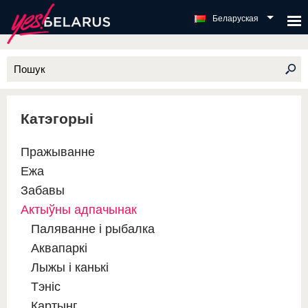
Беларуская
Катэгорыі
Пражыванне
Ежа
Забавы
Актыўны адпачынак
Паляванне і рыбалка
Аквапаркі
Лыжы і канькі
Тэніс
Картынг