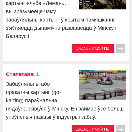
картынг-клубе «Леман», і
вы зразумееце чаму
забаўляльны картынг ў крытым памяшканні
з'яўляецца дынамічна развіваецца ў Мінску і
Беларусі!
ДАДАЦЬ У МОЙ ГІД
Сталетава, 1
Забаўляльны або
пракатны картынг (go-
karting) параўнальна
нядаўна з'явіўся ў Мінску. Ён займае ўсё больш
упэўненыя пазіцыі ў індустрыі забаў.
ДАДАЦЬ У МОЙ ГІД