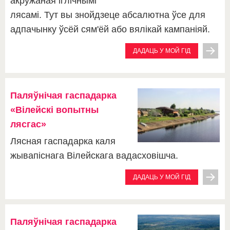
акружаная іглічнымі
лясамі. Тут вы знойдзеце абсалютна ўсе для
адпачынку ўсёй сям'ёй або вялікай кампаніяй.
ДАДАЦЬ У МОЙ ГІД
Паляўнічая гаспадарка
«Вілейскі вопытны
лясгас»
Лясная гаспадарка каля
жывапіснага Вілейскага вадасховішча.
ДАДАЦЬ У МОЙ ГІД
Паляўнічая гаспадарка