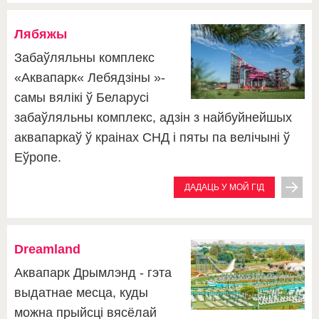
Лябяжы
Забаўляльны комплекс
«Аквапарк« Лебядзіны »-
самы вялікі ў Беларусі
забаўляльны комплекс, адзін з найбуйнейшых
аквапаркаў ў краінах СНД і пяты па велічыні ў
Еўропе.
ДАДАЦЬ У МОЙ ГІД
Dreamland
Аквапарк Дрымлэнд - гэта
выдатнае месца, куды
можна прыйсці вясёлай