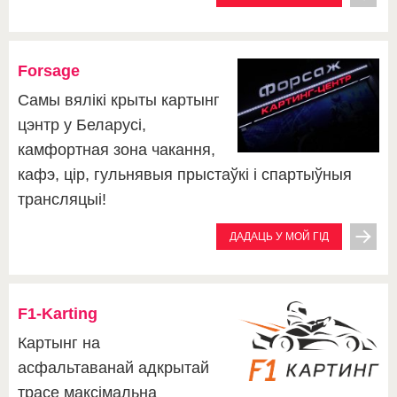
Forsage
Самы вялікі крыты картынг
цэнтр у Беларусі,
камфортная зона чакання,
кафэ, цір, гульнявыя прыстаўкі і спартыўныя
трансляцыі!
ДАДАЦЬ У МОЙ ГІД
F1-Karting
Картынг на
асфальтаванай адкрытай
трасе максімальна