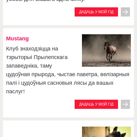
ДАДАЦЬ У МОЙ ГІД
Mustang
Клуб знаходзіцца на
тэрыторыі Прылепскага
запаведніка, таму
цудоўная прырода, чыстае паветра, велізарныя
палі і цудоўныя сасновыя лясы да вашых
паслуг!
ДАДАЦЬ У МОЙ ГІД