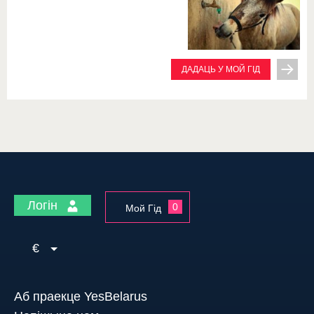
ДАДАЦЬ У МОЙ ГІД
Логін
0
Мой Гід
€
Аб праекце YesBelarus