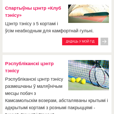
Спартыўны цэнтр «Клуб
тэнісу»
Цэнтр тэнісу з 5 кортамі і
ўсім неабходным для камфортнай гульні.
ДАДАЦЬ У МОЙ ГІД
Рэспубліканскі цэнтр
тэнісу
Рэспубліканскі цэнтр тэнісу
размешчаны ў маляўнічым
месцы побач з
Камсамольскім возерам, абсталяваны крытымі і
адкрытымі кортамі з рознымі пакрыццямі -