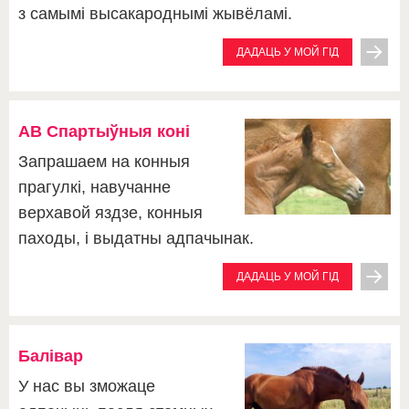
з самымі высакароднымі жывёламі.
ДАДАЦЬ У МОЙ ГІД
АВ Спартыўныя коні
Запрашаем на конныя
прагулкі, навучанне
верхавой яздзе, конныя
паходы, і выдатны адпачынак.
ДАДАЦЬ У МОЙ ГІД
Балівар
У нас вы зможаце