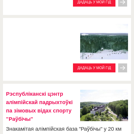
ДАДАЦЬ У МОЙ ГІД
ДАДАЦЬ У МОЙ ГІД
Рэспубліканскі цэнтр
алімпійскай падрыхтоўкі
па зімовых відах спорту
"Раўбічы"
Знакамітая алімпійская база "Раўбічы" у 20 км