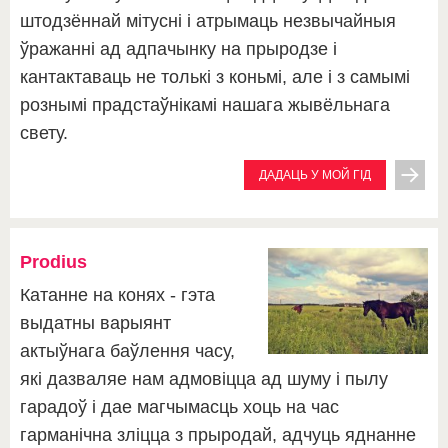
штодзённай мітусні і атрымаць незвычайныя
ўражанні ад адпачынку на прыродзе і
кантактаваць не толькі з коньмі, але і з самымі
рознымі прадстаўнікамі нашага жывёльнага
свету.
ДАДАЦЬ У МОЙ ГІД
Prodius
Катанне на конях - гэта
выдатны варыянт
актыўнага баўлення часу,
які дазваляе нам адмовіцца ад шуму і пылу
гарадоў і дае магчымасць хоць на час
гарманічна зліцца з прыродай, адчуць яднанне