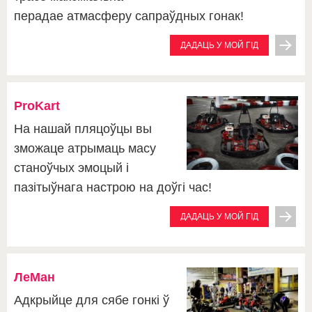
перадае атмасферу сапраўдных гонак!
ДАДАЦЬ У МОЙ ГІД
ProKart
На нашай пляцоўцы вы
зможаце атрымаць масу
станоўчых эмоцый і
пазітыўнага настрою на доўгі час!
ДАДАЦЬ У МОЙ ГІД
ЛеМан
Адкрыйце для сябе гонкі ў