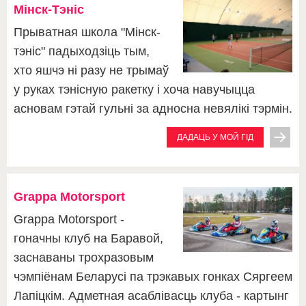
Мінск-Тэніс
Прыватная школа "Мінск-
тэніс" падыходзіць тым,
хто яшчэ ні разу не трымаў
у руках тэнісную ракетку і хоча навучыцца
асновам гэтай гульні за адносна невялікі тэрмін.
ДАДАЦЬ У МОЙ ГІД
Grappa Motorsport
Grappa Motorsport -
гоначны клуб на Баравой,
заснаваны трохразовым
чэмпіёнам Беларусі па трэкавых гонках Сяргеем
Лапіцкім. Адметная асаблівасць клуба - картынг