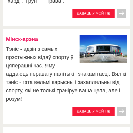
"хард", "грунт" і "трава".
ДАДАЦЬ У МОЙ ГІД
Мінск-арэна
Тэніс - адзін з самых
прэстыжных відаў спорту ў
цяперашні час. Яму
аддаюць перавагу палітыкі і знакамітасці. Вялікі
тэніс - гэта вельмі карысны і захапляльны від
спорту, які не толькі трэніруе ваша цела, але і
розум!
ДАДАЦЬ У МОЙ ГІД