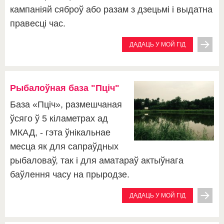
кампаніяй сяброў або разам з дзецьмі і выдатна
правесці час.
ДАДАЦЬ У МОЙ ГІД
Рыбалоўная база "Пціч"
База «Пціч», размешчаная
ўсяго ў 5 кіламетрах ад
МКАД, - гэта ўнікальнае
месца як для сапраўдных
рыбаловаў, так і для аматараў актыўнага
баўлення часу на прыродзе.
ДАДАЦЬ У МОЙ ГІД