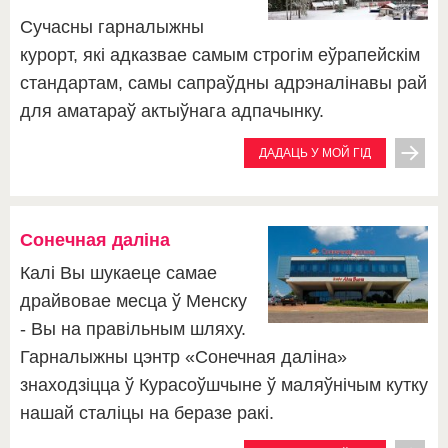
Сучасны гарналыжны
курорт, які адказвае самым строгім еўрапейскім
стандартам, самы сапраўдны адрэналінавы рай
для аматараў актыўнага адпачынку.
ДАДАЦЬ У МОЙ ГІД
Сонечная даліна
Калі Вы шукаеце самае
драйвовае месца ў Менску
- Вы на правільным шляху.
Гарналыжны цэнтр «Сонечная даліна»
знаходзіцца ў Курасоўшчыне ў маляўнічым кутку
нашай сталіцы на беразе ракі.