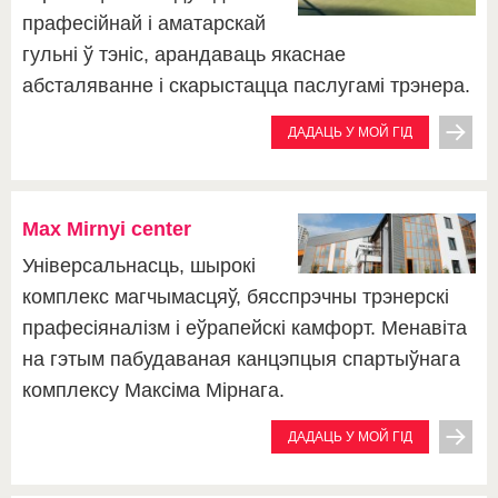
прафесійнай і аматарскай
гульні ў тэніс, арандаваць якаснае
абсталяванне і скарыстацца паслугамі трэнера.
ДАДАЦЬ У МОЙ ГІД
Max Mirnyi center
Універсальнасць, шырокі
комплекс магчымасцяў, бясспрэчны трэнерскі
прафесіяналізм і еўрапейскі камфорт. Менавіта
на гэтым пабудаваная канцэпцыя спартыўнага
комплексу Максіма Мірнага.
ДАДАЦЬ У МОЙ ГІД