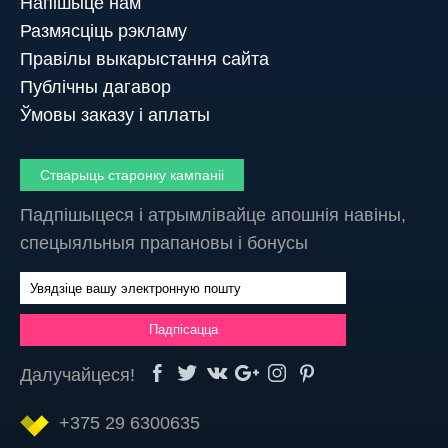
Напішыце нам
Размясціць рэкламу
Правілы выкарыстання сайта
Публічны дагавор
Ўмовы заказу і аплаты
Стварыць старонку кампаніі
Падпішыцеся і атрымлівайце апошнія навіны,
спецыяльныя прапановы і бонусы
Далучайцеся!
+375 29 6300635