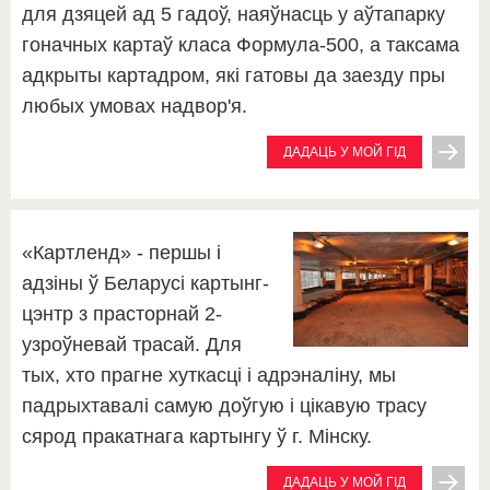
для дзяцей ад 5 гадоў, наяўнасць у аўтапарку
гоначных картаў класа Формула-500, а таксама
адкрыты картадром, які гатовы да заезду пры
любых умовах надвор'я.
ДАДАЦЬ У МОЙ ГІД
«Картленд» - першы і
адзіны ў Беларусі картынг-
цэнтр з прасторнай 2-
узроўневай трасай. Для
тых, хто прагне хуткасці і адрэналіну, мы
падрыхтавалі самую доўгую і цікавую трасу
сярод пракатнага картынгу ў г. Мінску.
ДАДАЦЬ У МОЙ ГІД