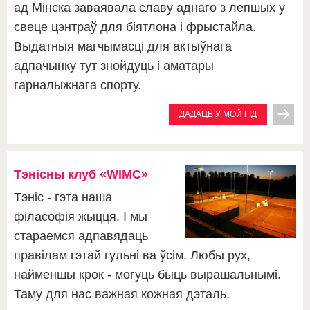
ад Мінска заваявала славу аднаго з лепшых у
свеце цэнтраў для біятлона і фрыстайла.
Выдатныя магчымасці для актыўнага
адпачынку тут знойдуць і аматары
гарналыжнага спорту.
ДАДАЦЬ У МОЙ ГІД
Тэнісны клуб «WIMC»
Тэніс - гэта наша
філасофія жыцця. І мы
стараемся адпавядаць
правілам гэтай гульні ва ўсім. Любы рух,
найменшы крок - могуць быць вырашальнымі.
Таму для нас важная кожная дэталь.