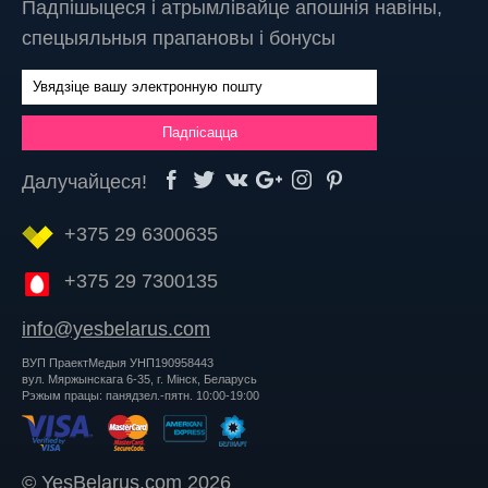
Падпішыцеся і атрымлівайце апошнія навіны,
спецыяльныя прапановы і бонусы
Далучайцеся!
+375 29 6300635
+375 29 7300135
info@yesbelarus.com
ВУП ПраектМедыя УНП190958443
вул. Мяржынскага 6-35, г. Мінск, Беларусь
Рэжым працы: панядзел.-пятн. 10:00-19:00
© YesBelarus.com 2026