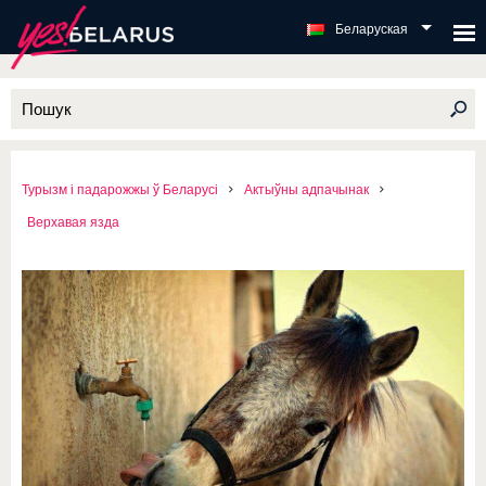
Беларуская
Турызм і падарожжы ў Беларусі
Актыўны адпачынак
Верхавая язда