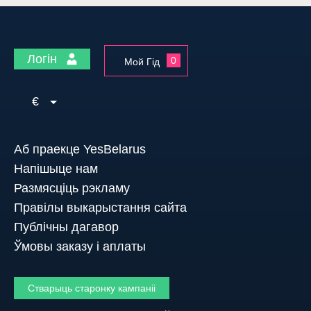
Логін
0
Мой Гід
€
Аб праекце YesBelarus
Напішыце нам
Размясціць рэкламу
Правілы выкарыстання сайта
Публічны дагавор
Ўмовы заказу і аплаты
Стварыць старонку кампаніі