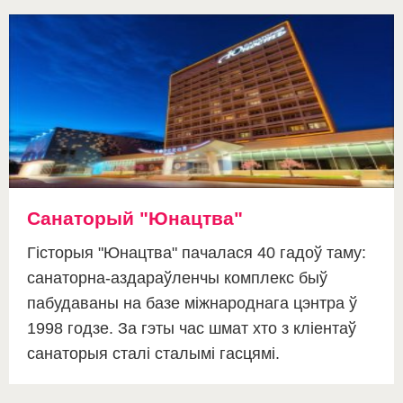
Санаторый "Юнацтва"
Гісторыя "Юнацтва" пачалася 40 гадоў таму:
санаторна-аздараўленчы комплекс быў
пабудаваны на базе міжнароднага цэнтра ў
1998 годзе. За гэты час шмат хто з кліентаў
санаторыя сталі сталымі гасцямі.