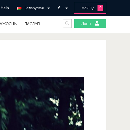
Help
€
0
Беларуская
Мой Гід
Логін
ГАЖОСЦЬ
ПАСЛУГІ