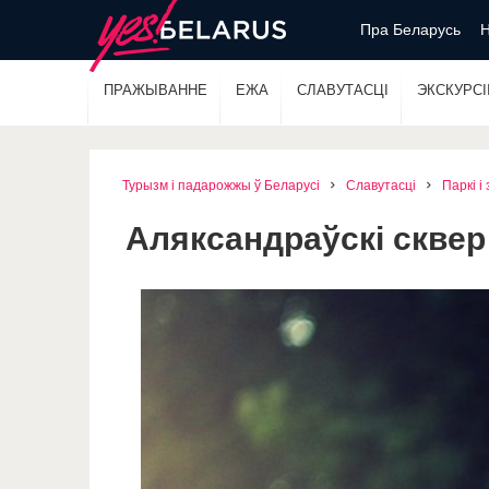
Пра Беларусь
Н
ПРАЖЫВАННЕ
ЕЖА
СЛАВУТАСЦІ
ЭКСКУРСІІ
Турызм і падарожжы ў Беларусі
Славутасці
Паркі і
Аляксандраўскі сквер