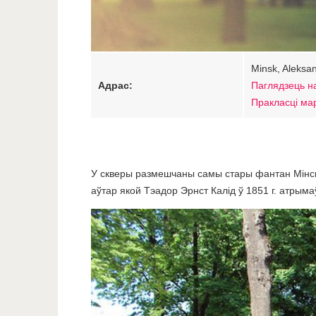
Minsk, Aleksa
Адрас:
Паглядзець н
Пракласці ма
У скверы размешчаны самы стары фантан Мінска
аўтар якой Тэадор Эрнст Калід ў 1851 г. атрым