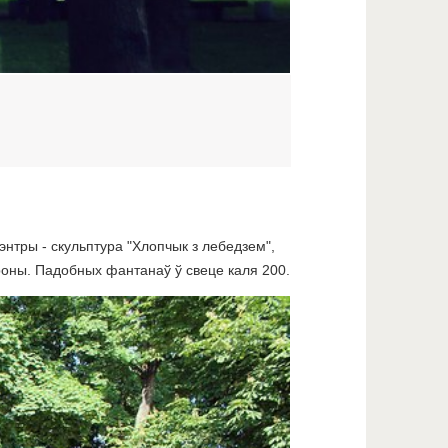
нтры - скульптура "Хлопчык з лебедзем",
ароны. Падобных фантанаў ў свеце каля 200.