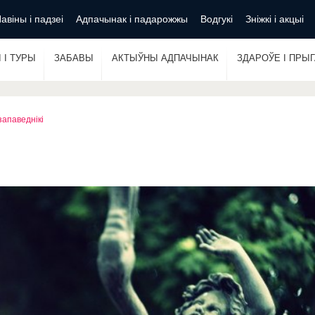
авіны і падзеі
Адпачынак і падарожжы
Водгукі
Зніжкі і акцыі
 І ТУРЫ
ЗАБАВЫ
АКТЫЎНЫ АДПАЧЫНАК
ЗДАРОЎЕ І ПРЫ
 запаведнікі