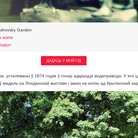
ndrovsky Garden
а мапе
ршрут
ДАДАЦЬ У МОЙ ГІД
, усталяваны ў 1874 годзе ў гонар адкрыцця водаправода. У яго цэ
аў медаль на Лонданскай выставе і заказ на копію ад брытанскай к