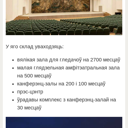
У яго склад уваходзяць:
вялікая зала для гледачоў на 2700 месцаў
малая глядзельная амфітэатральная зала
на 500 месцаў
канферэнц-залы на 200 і 100 месцаў
прэс-цэнтр
ўрадавы комплекс з канферэнц-залай на
30 месцаў