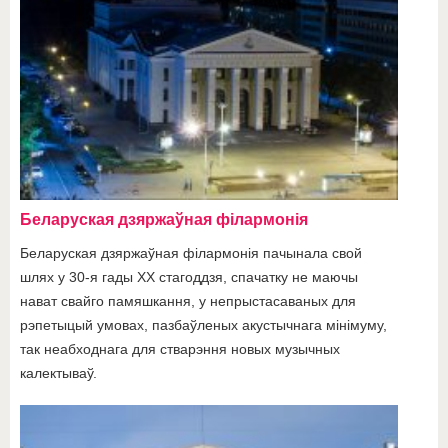
Беларуская дзяржаўная філармонія
Беларуская дзяржаўная філармонія пачынала свой
шлях у 30-я гады ХХ стагоддзя, спачатку не маючы
нават свайго памяшкання, у непрыстасаваных для
рэпетыцый умовах, пазбаўленых акустычнага мінімуму,
так неабходнага для стварэння новых музычных
калектываў.