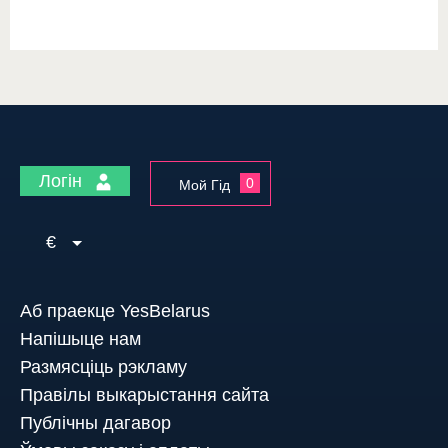
Логін
0
Мой Гід
€
Аб праекце YesBelarus
Напішыце нам
Размясціць рэкламу
Правілы выкарыстання сайта
Публічны дагавор