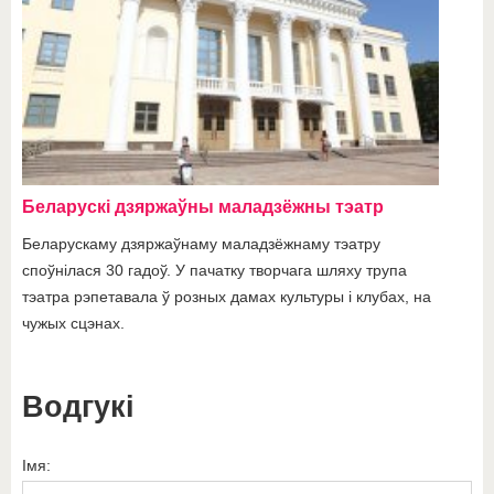
Беларускі дзяржаўны маладзёжны тэатр
Беларускаму дзяржаўнаму маладзёжнаму тэатру
споўнілася 30 гадоў. У пачатку творчага шляху трупа
тэатра рэпетавала ў розных дамах культуры і клубах, на
чужых сцэнах.
Водгукі
Імя: