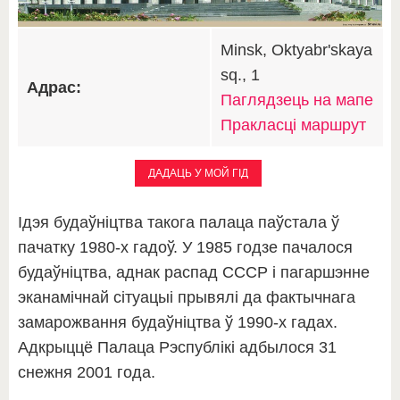
Minsk, Oktyabr'skaya
sq., 1
Адрас:
Паглядзець на мапе
Пракласці маршрут
ДАДАЦЬ У МОЙ ГІД
Ідэя будаўніцтва такога палаца паўстала ў
пачатку 1980-х гадоў. У 1985 годзе пачалося
будаўніцтва, аднак распад СССР і пагаршэнне
эканамічнай сітуацыі прывялі да фактычнага
замарожвання будаўніцтва ў 1990-х гадах.
Адкрыццё Палаца Рэспублікі адбылося 31
снежня 2001 года.