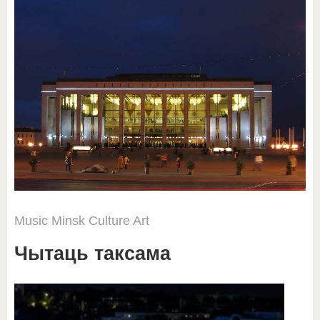
Music
Minsk
Culture
Art
Чытаць таксама