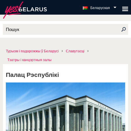
Беларуская
Турызм і падарожжы ў Беларусі
Славутасці
Тэатры і канцэртныя залы
Палац Рэспублікі