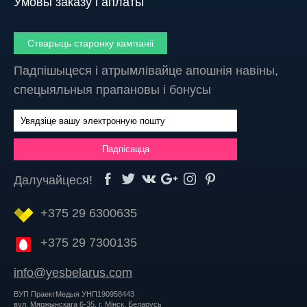
Ўмовы заказу і аплаты
Стварыць старонку кампаніі
Падпішыцеся і атрымлівайце апошнія навіны,
спецыяльныя прапановы і бонусы
Далучайцеся!
+375 29 6300635
+375 29 7300135
info@yesbelarus.com
ВУП ПраектМедыя УНП190958443
вул. Мяржынскага 6-35, г. Мінск, Беларусь