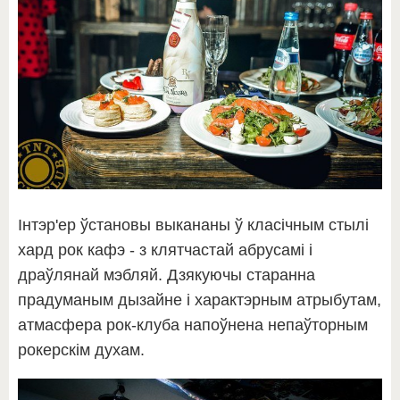
Інтэр'ер ўстановы выкананы ў класічным стылі
хард рок кафэ - з клятчастай абрусамі і
драўлянай мэбляй. Дзякуючы старанна
прадуманым дызайне і характэрным атрыбутам,
атмасфера рок-клуба напоўнена непаўторным
рокерскім духам.