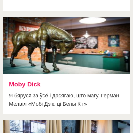
Moby Dick
Я бяруся за ўсё і дасягаю, што магу. Герман
Мелвіл «Мобі Дзік, ці Белы Кіт»