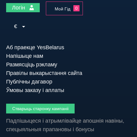
Логін
0
Мой Гід
€
Аб праекце YesBelarus
Напішыце нам
Размясціць рэкламу
Правілы выкарыстання сайта
Публічны дагавор
Ўмовы заказу і аплаты
Стварыць старонку кампаніі
Падпішыцеся і атрымлівайце апошнія навіны,
спецыяльныя прапановы і бонусы