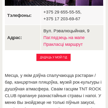
+375 29 655-55-55,
Тэлефоны:
+375 17 203-69-67
Вул. Рэвалюцыйная, 9
Адрас:
Паглядзець на мапе
Пракласці маршрут
ДАДАЦЬ У МОЙ ГІД
Месца, у якім дзіўна спалучаюцца рэстаран /
бар, канцэртная пляцоўка, музей рок-культуры і
душэўная атмасфера. Сваім гасцям TNT ROCK
CLUB прапануе разнастайныя стравы і напоі. У
меню Вы знойдзеце не толькі піўныя закускі,