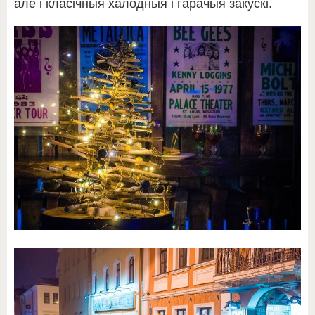
але і класічныя халодныя і гарачыя закускі.