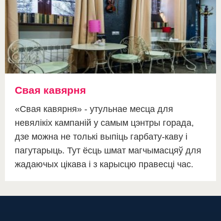
Свая кавярня
«Свая кавярня» - утульнае месца для
невялікіх кампаній у самым цэнтры горада,
дзе можна не толькі выпіць гарбату-каву і
пагутарыць. Тут ёсць шмат магчымасцяў для
жадаючых цікава і з карысцю правесці час.