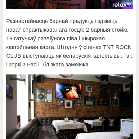
Разнастайнасць барнай прадукцыі здзівіць
нават спрактыкаванага госця: 2 барныя стойкі,
18 гатункаў разліўнога піва і шырокая
кактэйльная карта. Штодня ў сценах TNT ROCK
CLUB выступаюць як беларускія калектывы, так
і зоркі з Расіі і блізкага замежжа.