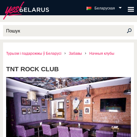
Беларуская
Турызм і падарожжы ў Беларусі
Забавы
Начныя клубы
TNT ROCK CLUB