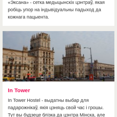
«Эксана» - сетка медыцынскіх цэнтраў, якая
робіць упор на індывідуальны падыход да
кожнага пацыента.
In Tower
In Tower Hostel - выдатны выбар для
падарожнікаў, якія цэняць свой час і грошы.
Тут вы будзеце блізка да цэнтра Мінска, але