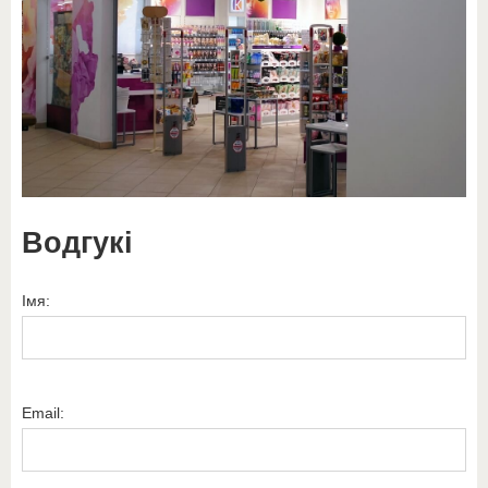
Водгукі
Імя:
Email: