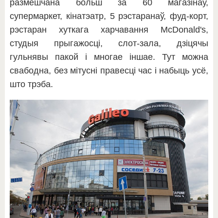
размешчана больш за 60 магазінаў,
супермаркет, кінатэатр, 5 рэстаранаў, фуд-корт,
рэстаран хуткага харчавання McDonald's,
студыя прыгажосці, слот-зала, дзіцячы
гульнявы пакой і многае іншае. Тут можна
свабодна, без мітусні правесці час і набыць усё,
што трэба.