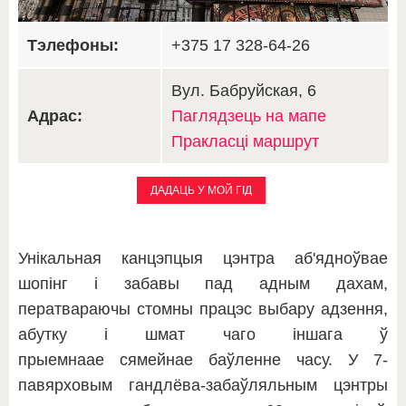
Тэлефоны:
+375 17 328-64-26
Вул. Бабруйская, 6
Адрас:
Паглядзець на мапе
Пракласці маршрут
ДАДАЦЬ У МОЙ ГІД
Унікальная канцэпцыя цэнтра аб'ядноўвае
шопінг і забавы пад адным дахам,
ператвараючы стомны працэс выбару адзення,
абутку і шмат чаго іншага ў
прыемнаае сямейнае баўленне часу. У 7-
павярховым гандлёва-забаўляльным цэнтры