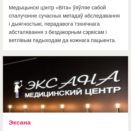
Медыцынскі цэнтр «Віта» ўяўляе сабой
спалучэнне сучасных метадаў абследавання
і дыягностыкі, перадавога тэхнічнага
абсталявання з бездакорным сэрвісам і
ветлівым падыходам да кожнага пацыента.
Эксана