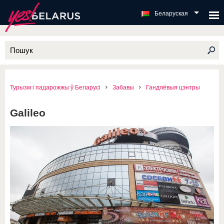
Беларуская
Турызм і падарожжы ў Беларусі
Забавы
Гандлёвыя цэнтры
Galileo