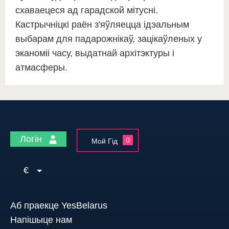
схаваецеся ад гарадской мітусні.
Кастрычніцкі раён з'яўляецца ідэальным
выбарам для падарожнікаў, зацікаўленых у
эканоміі часу, выдатнай архітэктуры і
атмасферы.
Логін
0
Мой Гід
€
Аб праекце YesBelarus
Напішыце нам