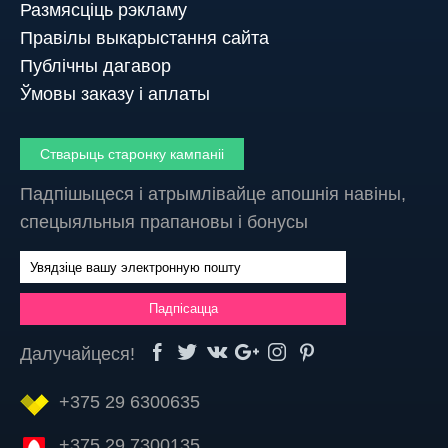
Размясціць рэкламу
Правілы выкарыстання сайта
Публічны дагавор
Ўмовы заказу і аплаты
Стварыць старонку кампаніі
Падпішыцеся і атрымлівайце апошнія навіны,
спецыяльныя прапановы і бонусы
Далучайцеся!
+375 29 6300635
+375 29 7300135