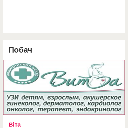
Побач
Віта