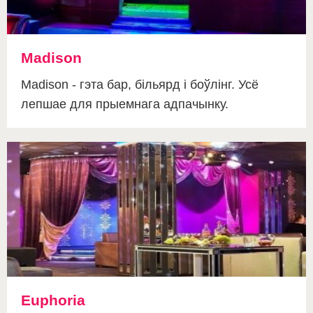
Madison
Madison - гэта бар, більярд і боўлінг. Усё
лепшае для прыемнага адпачынку.
Euphoria