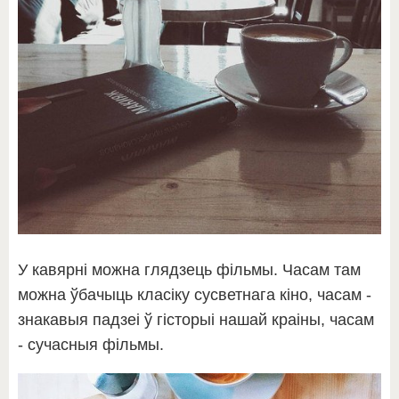
У кавярні можна глядзець фільмы. Часам там
можна ўбачыць класіку сусветнага кіно, часам -
знакавыя падзеі ў гісторыі нашай краіны, часам
- сучасныя фільмы.