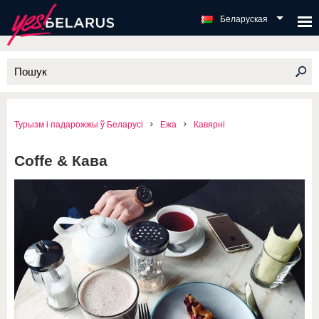
Беларуская
Турызм і падарожжы ў Беларусі
Ежа
Кавярні
Coffe & Кава