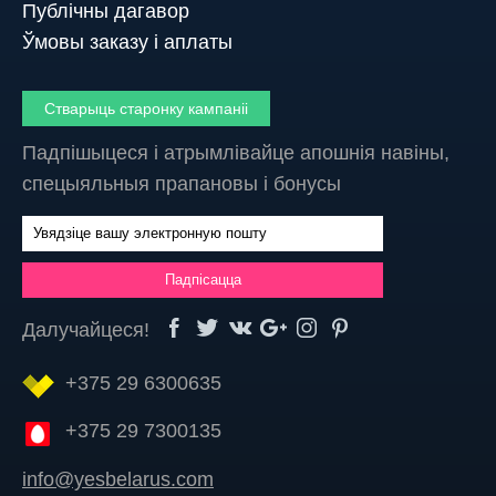
Публічны дагавор
Ўмовы заказу і аплаты
Стварыць старонку кампаніі
Падпішыцеся і атрымлівайце апошнія навіны,
спецыяльныя прапановы і бонусы
Далучайцеся!
+375 29 6300635
+375 29 7300135
info@yesbelarus.com