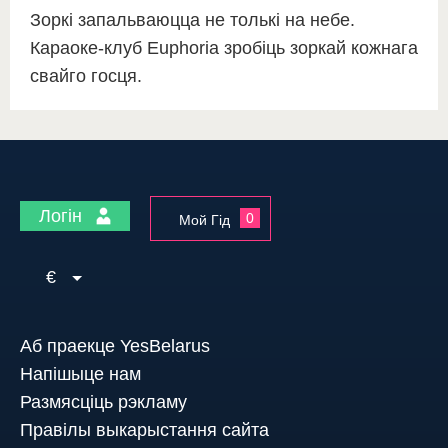
Зоркі запальваюцца не толькі на небе.
Караоке-клуб Euphoria зробіць зоркай кожнага
свайго госця.
Логін
0
Мой Гід
€
Аб праекце YesBelarus
Напішыце нам
Размясціць рэкламу
Правілы выкарыстання сайта