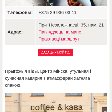
Тэлефоны:
+375 29 936-03-11
Пр-т Незалежнасці, 35, пам. 21
Адрас:
Паглядзець на мапе
Пракласці маршрут
ДАДАЦЬ У МОЙ ГІД
Прыгожыя віды, цэнтр Мінска, утульная і
сучасная кавярня з атмасферай хатняга
спакою.