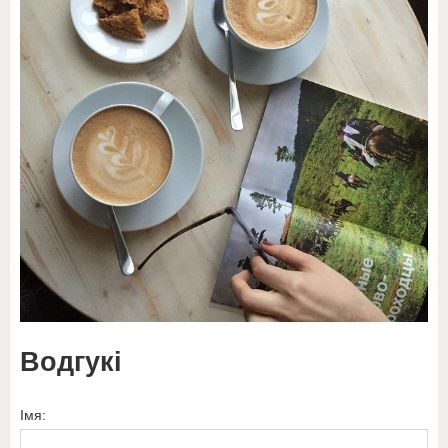
Водгукі
Імя: