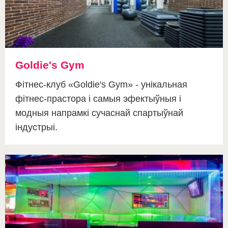
Goldie's Gym
Фітнес-клуб «Goldie's Gym» - унікальная
фітнес-прастора і самыя эфектыўныя і
модныя напрамкі сучаснай спартыўнай
індустрыі.