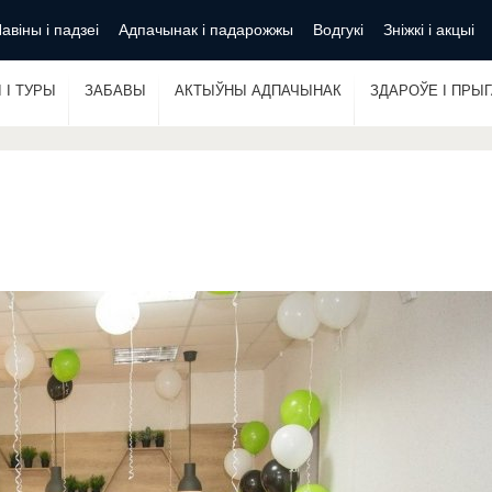
авіны і падзеі
Адпачынак і падарожжы
Водгукі
Зніжкі і акцыі
 І ТУРЫ
ЗАБАВЫ
АКТЫЎНЫ АДПАЧЫНАК
ЗДАРОЎЕ І ПРЫ