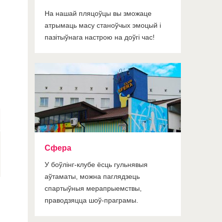
На нашай пляцоўцы вы зможаце
атрымаць масу станоўчых эмоцый і
пазітыўнага настрою на доўгі час!
Сфера
У боўлінг-клубе ёсць гульнявыя
аўтаматы, можна паглядзець
спартыўныя мерапрыемствы,
праводзяцца шоў-праграмы.