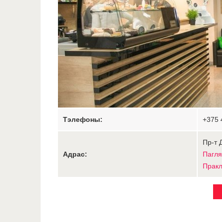
Тэлефоны:
+375 
Пр-т 
Адрас:
Пагля
Пракл