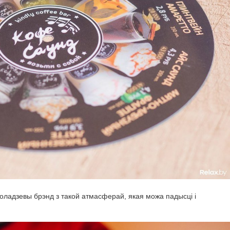
 моладзевы брэнд з такой атмасферай, якая можа падысці і