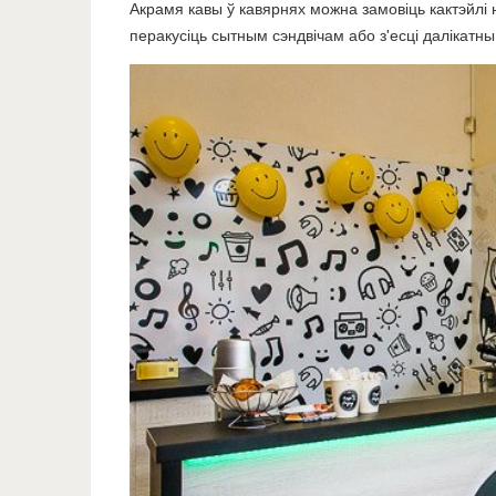
Акрамя кавы ў кавярнях можна замовіць кактэйлі н
перакусіць сытным сэндвічам або з'есці далікатны