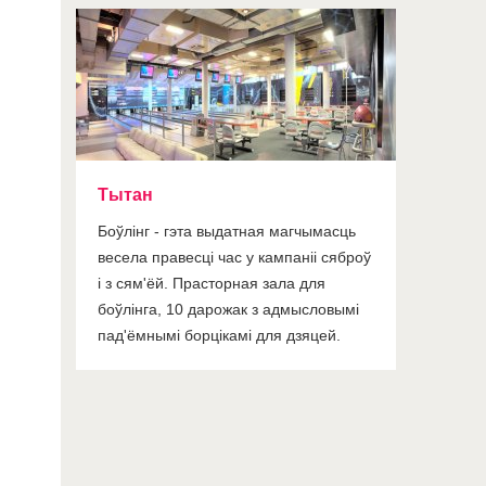
Тытан
Боўлінг - гэта выдатная магчымасць
весела правесці час у кампаніі сяброў
і з сям'ёй. Прасторная зала для
боўлінга, 10 дарожак з адмысловымі
пад'ёмнымі борцікамі для дзяцей.