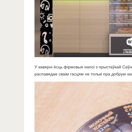
У кавярні ёсць фірмовыя напоі з прыстаўкай Саў
распавядае сваім гасцям не толькі пра добрую кав