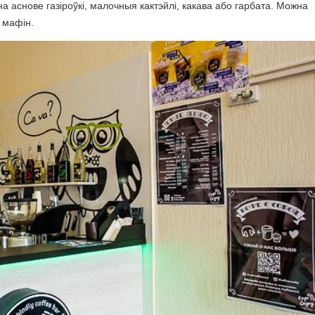
а аснове газіроўкі, малочныя кактэйлі, какава або гарбата. Можна
 мафін.