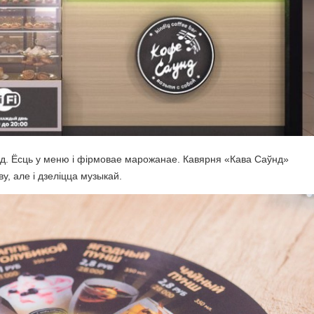
нд. Ёсць у меню і фірмовае марожанае. Кавярня «Кава Саўнд»
у, але і дзеліцца музыкай.