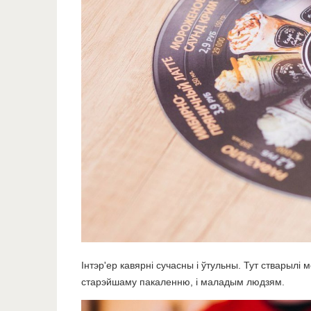
Інтэр'ер кавярні сучасны і ўтульны. Тут стварылі
старэйшаму пакаленню, і маладым людзям.