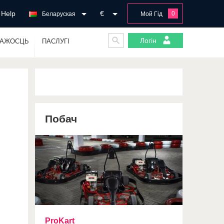
Help
€
0
Беларуская
Мой Гід
Логін
ГАЖОСЦЬ
ПАСЛУГІ
Побач
ProKart