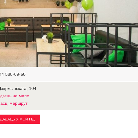
44 588-69-60
Дзяржынскага, 104
дзець на мапе
асці маршрут
ДАДАЦЬ У МОЙ ГІД