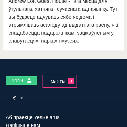
Andrew Loft Guest House - гэта месца для
ўтульнага, хатняга і сучаснага адпачынку. Тут
вы будзеце адчуваць сябе як дома і
атрымліваць асалоду ад выдатнага раёну, які
спадабаецца падарожнікам, зацікаўленым у
славутасцях, парках і музеях.
Логін
0
Мой Гід
€
Аб праекце YesBelarus
Напішыце нам