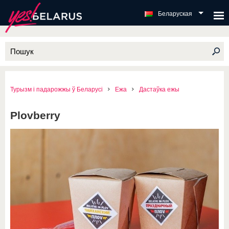
Беларуская
Турызм і падарожжы ў Беларусі
Ежа
Дастаўка ежы
Plovberry