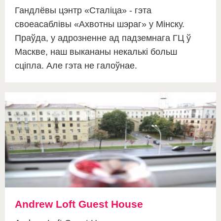
Гандлёвы цэнтр «Сталіца» - гэта
своеасаблівы «Ахвотны шэраг» у Мінску.
Праўда, у адрозненне ад падземнага ГЦ ў
Маскве, наш выкананы некалькі больш
сціпла. Але гэта не галоўнае.
Andrew Loft Guest House