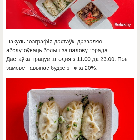
Пакуль геаграфія дастаўкі дазваляе
абслугоўваць больш за палову горада.
Дастаўка працуе штодня з 11:00 да 23:00. Пры
замове навынас будзе зніжка 20%.