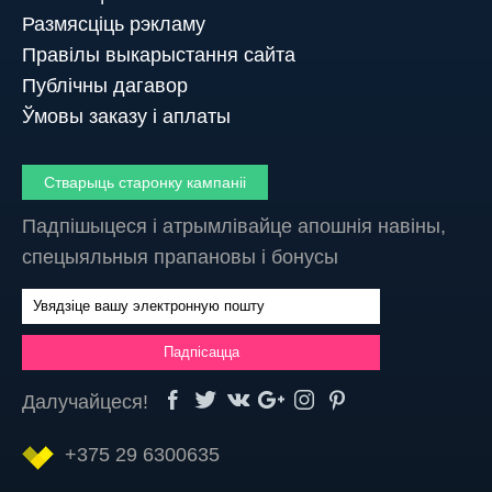
Размясціць рэкламу
Правілы выкарыстання сайта
Публічны дагавор
Ўмовы заказу і аплаты
Стварыць старонку кампаніі
Падпішыцеся і атрымлівайце апошнія навіны,
спецыяльныя прапановы і бонусы
Далучайцеся!
+375 29 6300635