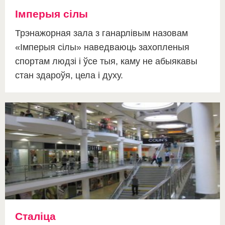
Імперыя сілы
Трэнажорная зала з ганарлівым назовам
«Імперыя сілы» наведваюць захопленыя
спортам людзі і ўсе тыя, каму не абыякавы
стан здароўя, цела і духу.
Сталіца