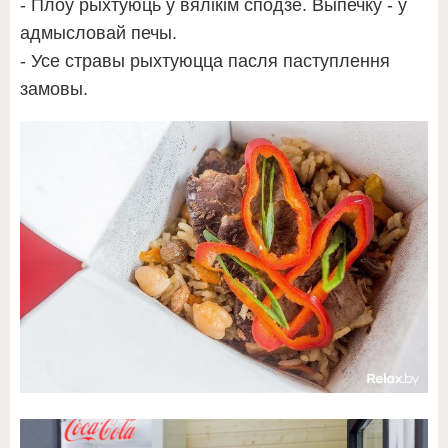
- Плоў рыхтуюць у вялікім сподзе. Выпечку - у
адмысловай печы.
- Усе стравы рыхтуюцца пасля паступлення
замовы.