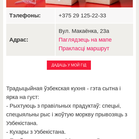
Тэлефоны:
+375 29 125-22-33
Вул. Макаёнка, 23а
Адрас:
Паглядзець на мапе
Пракласці маршрут
ДАДАЦЬ У МОЙ ГІД
Традыцыйная ўзбекская кухня - гэта сытна і
ярка на густ:
- Рыхтуюць з правільных прадуктаў: спецыі,
спецыяльны рыс і жоўтую моркву прывозяць з
Узбекістана.
- Кухары з Узбекістана.