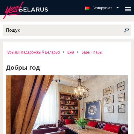
Беларуская
Турызм і падарожжы ў Беларусі
Ежа
Бары і пабы
Добры год