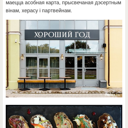
маецца асобная карта, прысвечаная дэсертным
вінам, херасу і партвейнам.