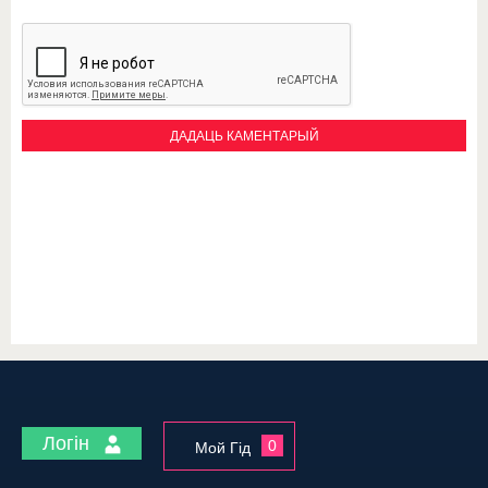
Логін
0
Мой Гід