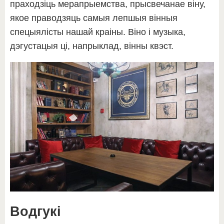
праходзіць мерапрыемства, прысвечанае віну,
якое праводзяць самыя лепшыя вінныя
спецыялісты нашай краіны. Віно і музыка,
дэгустацыя ці, напрыклад, вінны квэст.
Водгукі