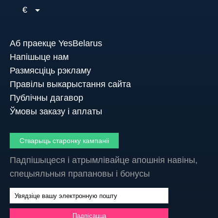
€
Аб праекце YesBelarus
Напішыце нам
Размясціць рэкламу
Правілы выкарыстання сайта
Публічны дагавор
Ўмовы заказу і аплаты
Стварыць старонку кампаніі
Падпішыцеся і атрымлівайце апошнія навіны,
спецыяльныя прапановы і бонусы