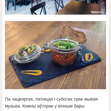
Па чацвяргах, пятніцах і суботах грае жывая
музыка. Кожны аўторак у вінным бары