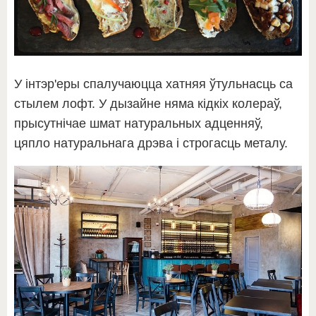
У інтэр'еры спалучаюцца хатняя ўтульнасць са
стылем лофт. У дызайне няма кідкіх колераў,
прысутнічае шмат натуральных адценняў,
цяпло натуральнага дрэва і строгасць металу.