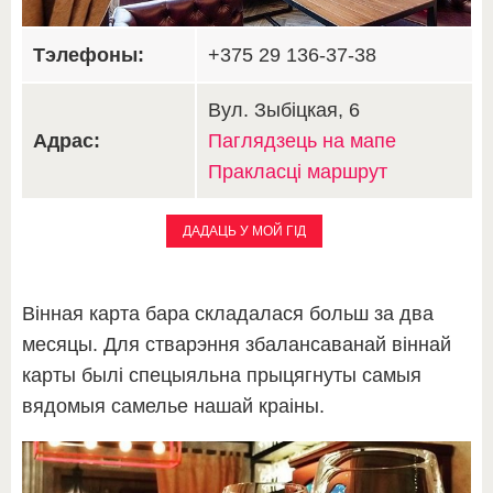
Тэлефоны:
+375 29 136-37-38
Вул. Зыбіцкая, 6
Адрас:
Паглядзець на мапе
Пракласці маршрут
ДАДАЦЬ У МОЙ ГІД
Вінная карта бара складалася больш за два
месяцы. Для стварэння збалансаванай віннай
карты былі спецыяльна прыцягнуты самыя
вядомыя самелье нашай краіны.