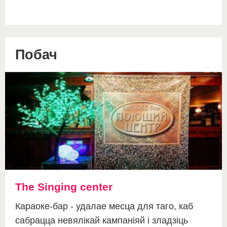
Побач
The Singing center
Караоке-бар - удалае месца для таго, каб
сабрацца невялікай кампаніяй і зладзіць