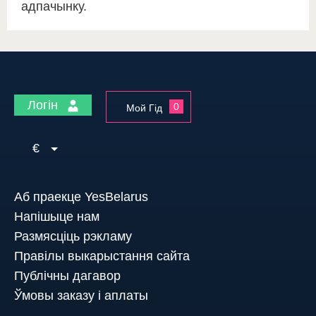
адпачынку.
Логін
0
Мой Гід
€
Аб праекце YesBelarus
Напішыце нам
Размясціць рэкламу
Правілы выкарыстання сайта
Публічны дагавор
Ўмовы заказу і аплаты