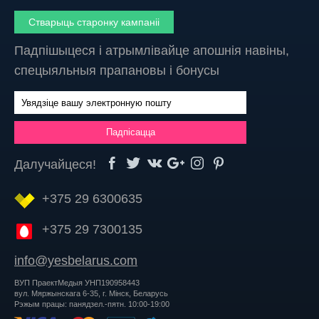
Стварыць старонку кампаніі
Падпішыцеся і атрымлівайце апошнія навіны,
спецыяльныя прапановы і бонусы
Далучайцеся!
+375 29 6300635
+375 29 7300135
info@yesbelarus.com
ВУП ПраектМедыя УНП190958443
вул. Мяржынскага 6-35, г. Мінск, Беларусь
Рэжым працы: панядзел.-пятн. 10:00-19:00