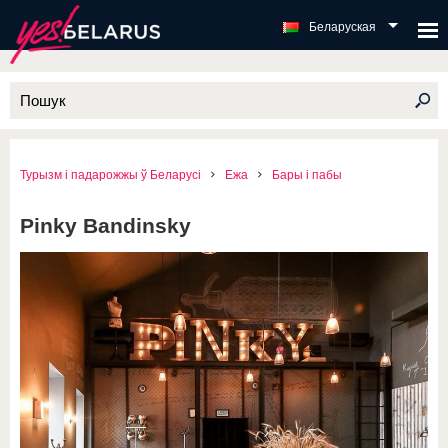
Беларуская
Турызм і падарожжы ў Беларусі
Ежа
Бары і пабы
Pinky Bandinsky