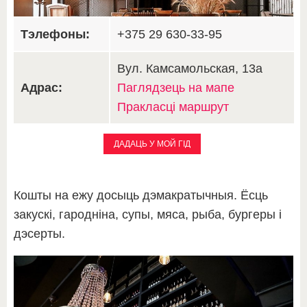
Тэлефоны:
+375 29 630-33-95
Вул. Камсамольская, 13а
Адрас:
Паглядзець на мапе
Пракласці маршрут
ДАДАЦЬ У МОЙ ГІД
Кошты на ежу досыць дэмакратычныя. Ёсць
закускі, гародніна, супы, мяса, рыба, бургеры і
дэсерты.