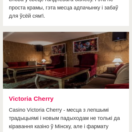
проста крамы, гэта месца адпачынку і забаў
для ўсёй сям'і.
Victoria Cherry
Casino Victoria Cherry - месца з лепшымі
традыцыямі і новым падыходам не толькі да
кіравання казіно ў Мінску, але і фармату