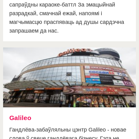
сапраўдны караоке-баттл За эмацыйнай
разрадкай, смачнай ежай, напоямі і
магчымасцю праспяваць ад душы сардэчна
запрашаем да нас.
Galileo
Гандлёва-забаўляльны цэнтр Galileo - новае
слова ў свеце гандлёвага бізнесу. Гэта не