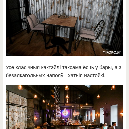
Усе класічныя кактэйлі таксама ёсць у бары, а з
безалкагольных напояў - хатнія настойкі.