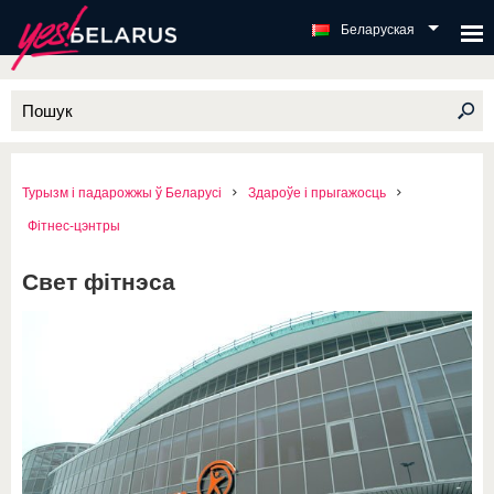
Беларуская
Турызм і падарожжы ў Беларусі
Здароўе і прыгажосць
Фітнес-цэнтры
Свет фітнэса