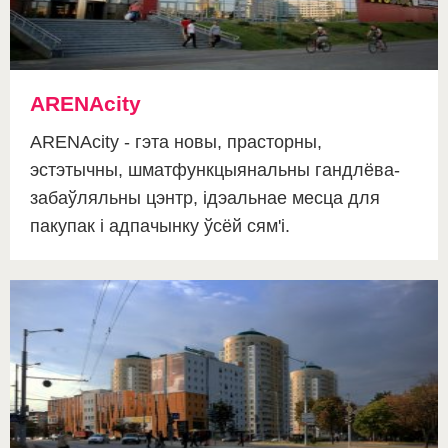
ARENAcity
ARENAcity - гэта новы, прасторны,
эстэтычны, шматфункцыянальны гандлёва-
забаўляльны цэнтр, ідэальнае месца для
пакупак і адпачынку ўсёй сям'і.