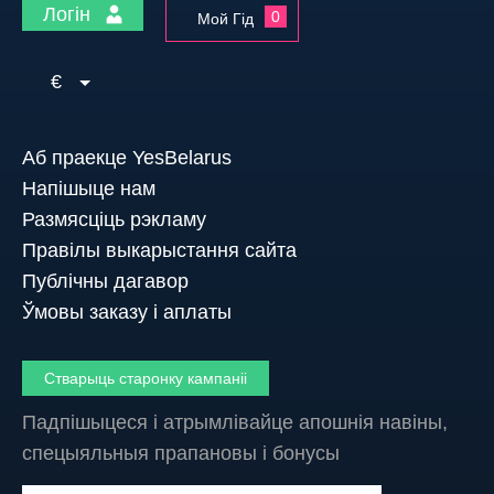
Логін
0
Мой Гід
€
Аб праекце YesBelarus
Напішыце нам
Размясціць рэкламу
Правілы выкарыстання сайта
Публічны дагавор
Ўмовы заказу і аплаты
Стварыць старонку кампаніі
Падпішыцеся і атрымлівайце апошнія навіны,
спецыяльныя прапановы і бонусы