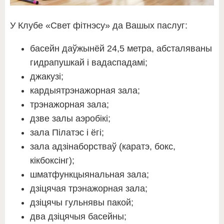
У Клубе «Свет фітнэсу» да Вашых паслуг:
басейн даўжынёй 24,5 метра, абсталяваны
гидрапушкай і вадаспадамі;
джакузі;
кардыятрэнажорная зала;
трэнажорная зала;
дзве залы аэробікі;
зала Пілатэс і ёгі;
зала адзінаборстваў (каратэ, бокс,
кікбоксінг);
шматфункцыянальная зала;
дзіцячая трэнажорная зала;
дзіцячы гульнявы пакой;
два дзіцячыя басейны;