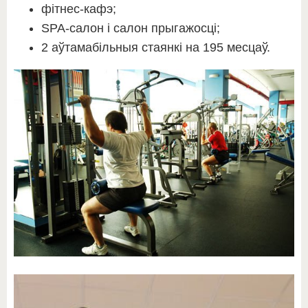
фітнес-кафэ;
SPA-салон і салон прыгажосці;
2 аўтамабільныя стаянкі на 195 месцаў.