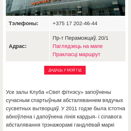
Тэлефоны:
+375 17 202-46-44
Пр-т Пераможцаў, 20/1
Адрас:
Паглядзець на мапе
Пракласці маршрут
ДАДАЦЬ У МОЙ ГІД
Усе залы Клуба «Свет фітнэсу» запоўнены
сучасным спартыўным абсталяваннем вядучых
сусветных вытворцаў. У 2011 годзе была істотна
абноўлена і дапоўнена лінія кардыя- і сілавога
абсталявання трэнажорамі гандлёвай маркі