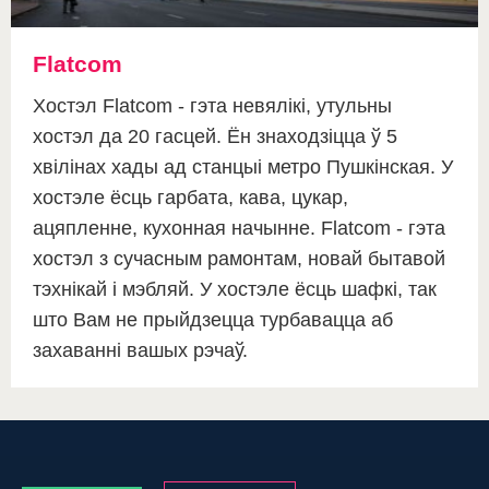
Flatcom
Хостэл Flatcom - гэта невялікі, утульны
хостэл да 20 гасцей. Ён знаходзіцца ў 5
хвілінах хады ад станцыі метро Пушкінская. У
хостэле ёсць гарбата, кава, цукар,
ацяпленне, кухонная начынне. Flatcom - гэта
хостэл з сучасным рамонтам, новай бытавой
тэхнікай і мэбляй. У хостэле ёсць шафкі, так
што Вам не прыйдзецца турбавацца аб
захаванні вашых рэчаў.