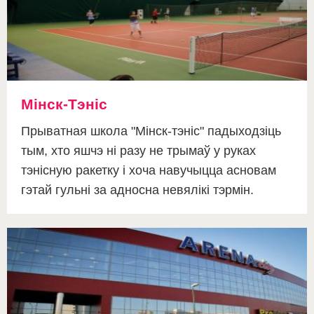
Мінск-Тэніс
Прыватная школа "Мінск-тэніс" падыходзіць
тым, хто яшчэ ні разу не трымаў у руках
тэнісную ракетку і хоча навучыцца асновам
гэтай гульні за адносна невялікі тэрмін.