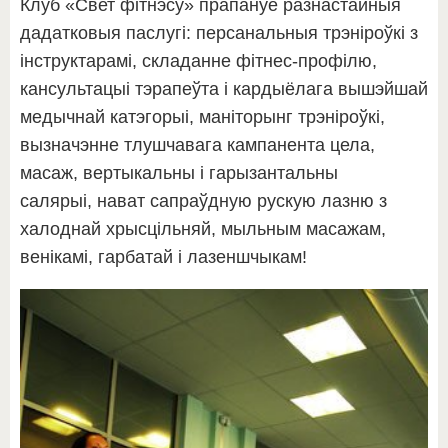
Клуб «Свет фітнэсу» прапануе разнастайныя
дадатковыя паслугі: персанальныя трэніроўкі з
інструктарамі, складанне фітнес-профілю,
кансультацыі тэрапеўта і кардыёлага вышэйшай
медычнай катэгорыі, маніторынг трэніроўкі,
вызначэнне тлушчавага кампанента цела,
масаж, вертыкальны і гарызантальны
салярыі, нават сапраўдную рускую лазню з
халоднай хрысцільняй, мыльным масажам,
венікамі, гарбатай і лазеншчыкам!