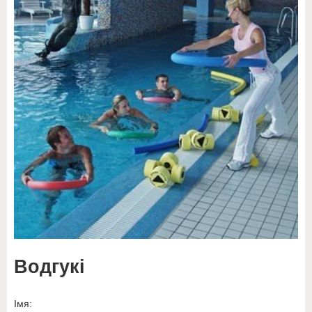
Водгукі
Імя: