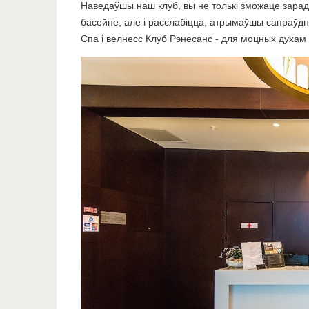
Наведаўшы наш клуб, вы не толькі зможаце зарад
басейне, але і расслабіцца, атрымаўшы сапраўд
Спа і велнесс Клуб Рэнесанс - для моцных духам