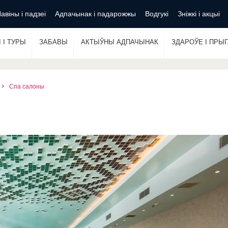
авіны і падзеі
Адпачынак і падарожжы
Водгукі
Зніжкі і акцыі
 І ТУРЫ
ЗАБАВЫ
АКТЫЎНЫ АДПАЧЫНАК
ЗДАРОЎЕ І ПРЫ
Спа салоны