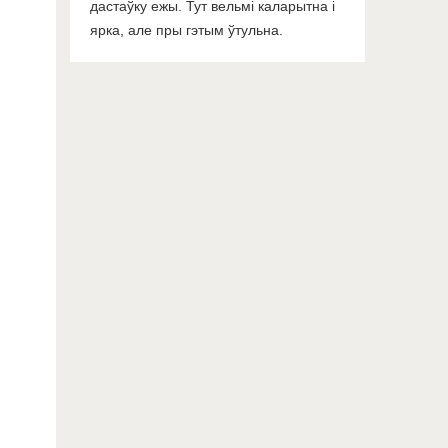
дастаўку ежы. Тут вельмі каларытна і
ярка, але пры гэтым ўтульна.