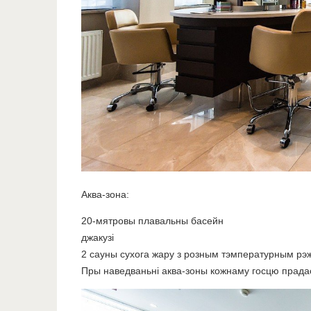
Аква-зона:
20-мятровы плавальны басейн
джакузі
2 сауны сухога жару з розным тэмпературным р
Пры наведваньні аква-зоны кожнаму госцю прадаст