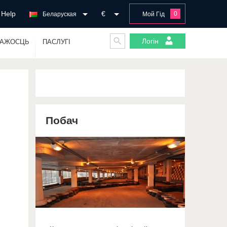
Help
€
0
Беларуская
Мой Гід
Логін
ГАЖОСЦЬ
ПАСЛУГІ
Побач