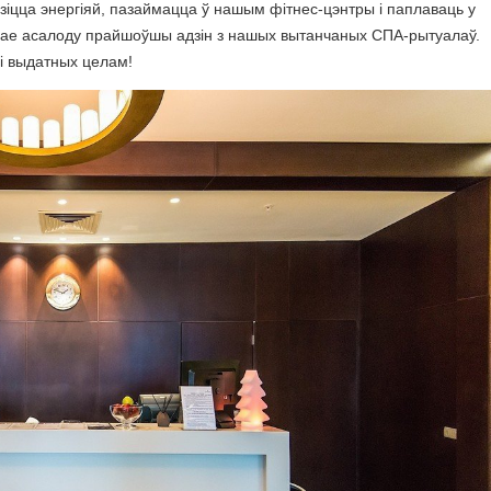
зіцца энергіяй, пазаймацца ў нашым фітнес-цэнтры і паплаваць у
нае асалоду прайшоўшы адзін з нашых вытанчаных СПА-рытуалаў.
 і выдатных целам!