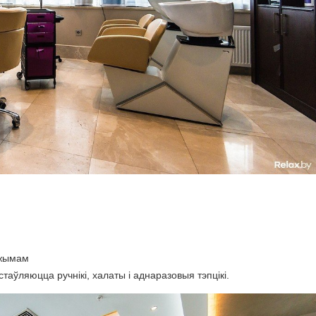
эжымам
аўляюцца ручнікі, халаты і аднаразовыя тэпцікі.