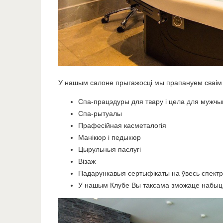
У нашым салоне прыгажосці мы прапануем сваім
Спа-працэдуры для твару і цела для мужчы
Спа-рытуалы
Прафесійная касметалогія
Манікюр і педыкюр
Цырульныя паслугі
Візаж
Падарункавыя сертыфікаты на ўвесь спектр
У нашым Клубе Вы таксама зможаце набыць 