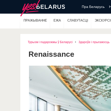
Пра Беларусь
Н
ПРАЖЫВАННЕ
ЕЖА
СЛАВУТАСЦІ
ЭКСКУРСІІ
Турызм і падарожжы ў Беларусі
Здароўе і прыгажосць
Renaissance