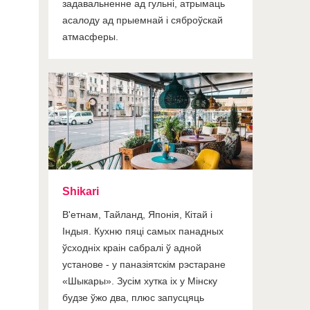
задавальненне ад гульні, атрымаць
асалоду ад прыемнай і сяброўскай
атмасферы.
Shikari
В'етнам, Тайланд, Японія, Кітай і
Індыя. Кухню пяці самых панадных
ўсходніх краін сабралі ў адной
установе - у паназіятскім рэстаране
«Шыкары». Зусім хутка іх у Мінску
будзе ўжо два, плюс запусцяць