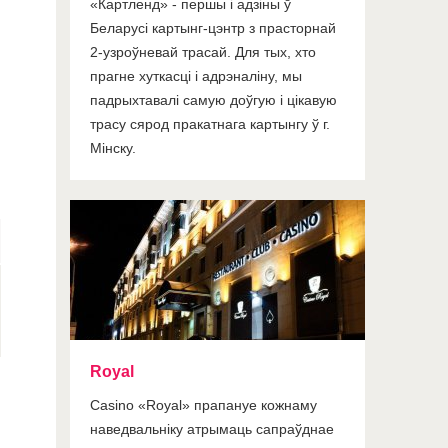
«Картленд» - першы і адзіны ў
Беларусі картынг-цэнтр з прасторнай
2-узроўневай трасай. Для тых, хто
прагне хуткасці і адрэналіну, мы
падрыхтавалі самую доўгую і цікавую
трасу сярод пракатнага картынгу ў г.
Мінску.
Royal
Casino «Royal» прапануе кожнаму
наведвальніку атрымаць сапраўднае