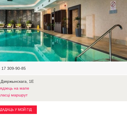
 17 309-90-85
 Дзяржынскага, 1Е
ядзець на мапе
ласці маршрут
ДАДАЦЬ У МОЙ ГІД