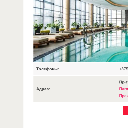
Тэлефоны:
+375
Пр-т
Адрас:
Пагл
Прак