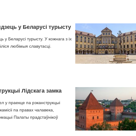
ядзець у Беларусі турысту
у Беларусі турысту. У кожнага з іх
іліся любімыя славутасці.
рукцыі Лідскага замка
ел у праекце па рэканструкцыі
амісіі па правах чалавека,
рмацыі Палаты прадстаўнікоў