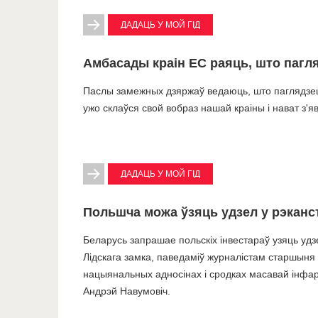
ДАДАЦЬ У МОЙ ГІД
Амбасады краін ЕС раяць, што пагл
Паслы замежных дзяржаў ведаюць, што паглядзець 
ужо склаўся свой вобраз нашай краіны і нават з'яв
ДАДАЦЬ У МОЙ ГІД
Польшча можа ўзяць удзел у рэканст
Беларусь запрашае польскіх інвестараў узяць удз
Лідскага замка, паведаміў журналістам старшыня к
нацыянальных адносінах і сродках масавай інфа
Андрэй Навумовіч.