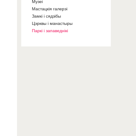
Музеі
Мастацкія галерэі
Замкі і сядзібы
Цэрквы і манастыры
Паркі і запаведнікі