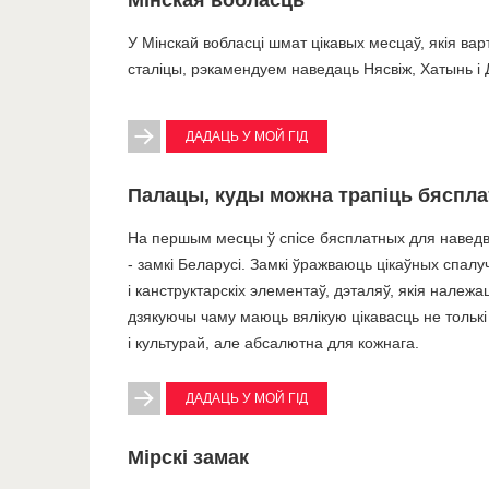
Мінская вобласць
У Мінскай вобласці шмат цікавых месцаў, якія ва
сталіцы, рэкамендуем наведаць Нясвіж, Хатынь і Д
ДАДАЦЬ У МОЙ ГІД
Палацы, куды можна трапіць бяспла
На першым месцы ў спісе бясплатных для наведван
- замкі Беларусі. Замкі ўражваюць цікаўных спал
і канструктарскіх элементаў, дэталяў, якія належ
дзякуючы чаму маюць вялікую цікавасць не толькі
і культурай, але абсалютна для кожнага.
ДАДАЦЬ У МОЙ ГІД
Мірскі замак