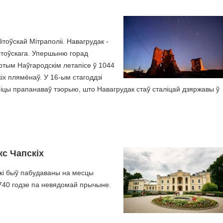
ітоўскай Мітраполіі. Навагрудак -
Літоўскага. Упершыню горад
ртым Наўгародскім летапісе ў 1044
кіх плямёнаў. У 16-ым стагоддзі
іцы прапанаваў тэорыю, што Навагрудак стаў сталіцай дзяржавы ў
с Чапскіх
укі быў пабудаваны на месцы
740 годзе па невядомай прычыне.