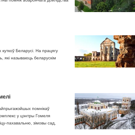
атны помнік абарончага дойлідства
 куткоў Беларусі. На працягу
, які называюць беларускім
мелі
найпрыгажэйшых помнікаў
комплекс у цэнтры Гомеля
іцу-пахавальню, зімовы сад,