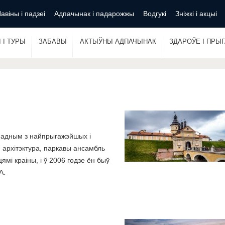
авіны і падзеі
Адпачынак і падарожжы
Водгукі
Зніжкі і акцыі
 І ТУРЫ
ЗАБАВЫ
АКТЫЎНЫ АДПАЧЫНАК
ЗДАРОЎЕ І ПРЫ
а адным з найпрыгажэйшых і
 архітэктура, паркавы ансамбль
ямі краіны, і ў 2006 годзе ён быў
А.