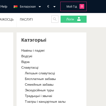
Help
€
0
Беларуская
Мой Гід
Логін
ГАЖОСЦЬ
ПАСЛУГІ
Катэгорыі
Навіны і падзеі
Водгукі
Відэа
Славутасці
Лепшыя славутасці
Бясплатныя забавы
Сямейныя забавы
Экскурсійныя туры
Традыцыі і звычаі
Тэатры і канцэртныя залы