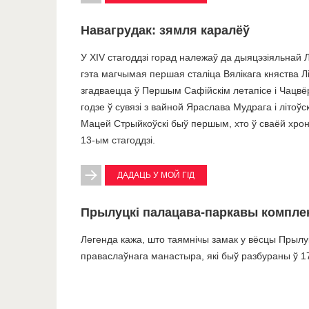
Навагрудак: зямля каралёў
У XIV стагоддзі горад належаў да дыяцэзіяльнай Л
гэта магчымая першая сталіца Вялікага княства 
згадваецца ў Першым Сафійскім летапісе і Чацвё
годзе ў сувязі з вайной Яраслава Мудрага і літоўс
Мацей Стрыйкоўскі быў першым, хто ў сваёй хрон
13-ым стагоддзі.
ДАДАЦЬ У МОЙ ГІД
Прылуцкі палацава-паркавы комплек
Легенда кажа, што таямнічы замак у вёсцы Прыл
праваслаўнага манастыра, які быў разбураны ў 1