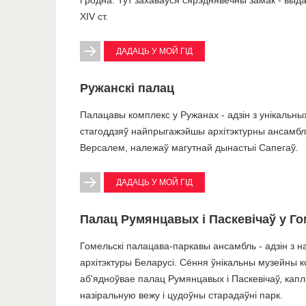
Гродна. Тут захаваўся сярэднявечны замак - выд
XIV ст.
ДАДАЦЬ У МОЙ ГІД
Ружанскі палац
Палацавы комплекс у Ружанах - адзін з унікальных
стагоддзяў найпрыгажэйшы архітэктурны ансамбль
Версалем, належаў магутнай дынастыі Сапегаў.
ДАДАЦЬ У МОЙ ГІД
Палац Румянцавых і Паскевічаў у Го
Гомельскі палацава-паркавы ансамбль - адзін з 
архітэктуры Беларусі. Сёння ўнікальны музейны 
аб'ядноўвае палац Румянцавых і Паскевічаў, капл
назіральную вежу і цудоўны старадаўні парк.