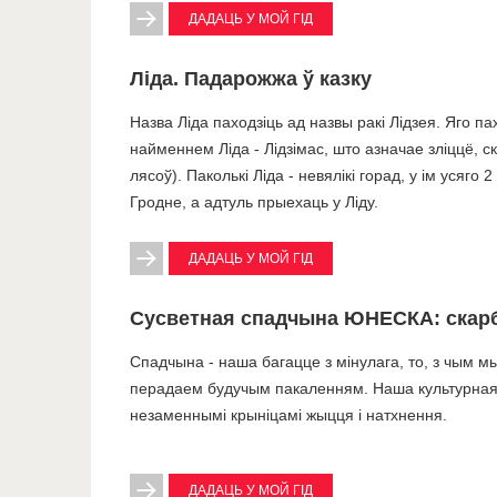
ДАДАЦЬ У МОЙ ГІД
Ліда. Падарожжа ў казку
Назва Ліда паходзіць ад назвы ракі Лідзея. Яго па
найменнем Ліда - Лідзімас, што азначае зліццё, с
лясоў). Паколькі Ліда - невялікі горад, у ім усяго 2
Гродне, а адтуль прыехаць у Ліду.
ДАДАЦЬ У МОЙ ГІД
Сусветная спадчына ЮНЕСКА: скар
Спадчына - наша багацце з мінулага, то, з чым м
перадаем будучым пакаленням. Наша культурная
незаменнымі крыніцамі жыцця і натхнення.
ДАДАЦЬ У МОЙ ГІД