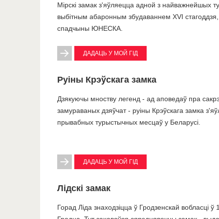
Мірскі замак з'яўляецца адной з найважнейшых т
выбітным абаронным збудаваннем XVI стагоддзя,
спадчыны ЮНЕСКА.
ДАДАЦЬ У МОЙ ГІД
Руіны Крэўскага замка
Дзякуючы мноству легенд - ад аповедаў пра сакрэ
замураваных дзяўчат - руіны Крэўскага замка з'
прывабных турыстычных месцаў у Беларусі.
ДАДАЦЬ У МОЙ ГІД
Лідскі замак
Горад Ліда знаходзіцца ў Гродзенскай вобласці ў 