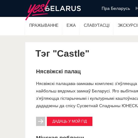
Пра Беларусь
Н
ПРАЖЫВАННЕ
ЕЖА
СЛАВУТАСЦІ
ЭКСКУРСІІ
Тэг "Castle"
Нясвіжскі палац
Нясвіжскі палацава-замкавы комплекс з'яўляецц
найбольш вядомых замкаў Беларусі. Яго выбітная
з'яўляюцца гістарычнымі і культурнымі каштоўнасц
дададзены да спісу Сусветнай Спадчыны ЮНЕСК
ДАДАЦЬ У МОЙ ГІД