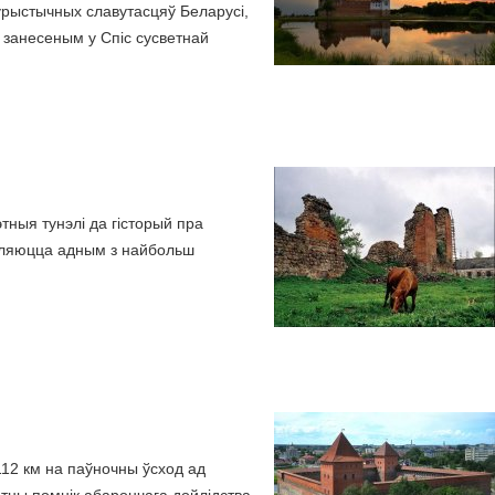
урыстычных славутасцяў Беларусі,
 занесеным у Спіс сусветнай
тныя тунэлі да гісторый пра
яўляюцца адным з найбольш
112 км на паўночны ўсход ад