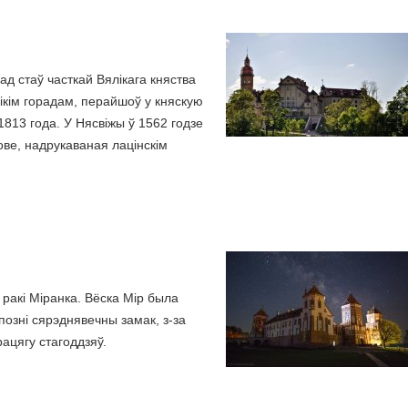
д стаў часткай Вялікага княства
лікім горадам, перайшоў у княскую
1813 года. У Нясвіжы ў 1562 годзе
ове, надрукаваная лацінскім
 ракі Міранка. Вёска Мір была
позні сярэднявечны замак, з-за
рацягу стагоддзяў.