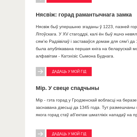
Нясвіж: горад рамантычнага замка
Нясвіж быў упершыню згаданы ў 1223, пазней гора
Літоўскага. У XV стагоддзі, калі ён быў яшчэ невя
сям'ю Радзівілаў і заставаўся домам для сям'і да 
была апублікавана першая кніга на беларускай м
алфавітам - Катэхізіс Сымона Буднага.
ДАДАЦЬ У МОЙ ГІД
Мір. У свеце спадчыны
Мір - гэта горад у Гродзенскай вобласці на беразе
заснавана дзесьці да 1345 года. Тут размешчаны 
якога горад стаў аб'ектам шматлікіх нападаў на п
ДАДАЦЬ У МОЙ ГІД