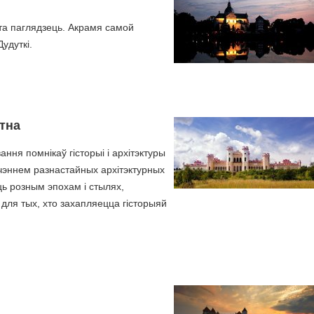
рта паглядзець. Акрамя самой
удуткі.
тна
ня помнікаў гісторыі і архітэктуры
учэннем разнастайных архітэктурных
аць розным эпохам і стылях,
 для тых, хто захапляецца гісторыяй