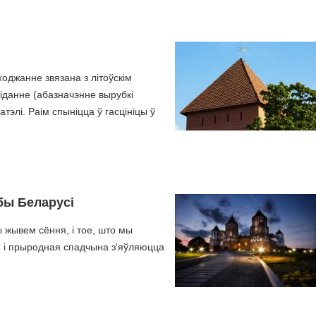
ходжанне звязана з літоўскім
кіданне (абазначэнне вырубкі
 атэлі. Раім спыніцца ў гасцініцы ў
бы Беларусі
ы жывем сёння, і тое, што мы
 і прыродная спадчына з'яўляюцца