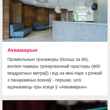
Аквамарын
Прэміяльныя трэнажоры (больш за 80),
вялікія памеры трэніровачнай прасторы (600
квадратных метраў) і від на міні-парк з рэчкай
з панарамных вокнаў - першае, што
ацэньваюць пры візіце ў «Аквамарын».