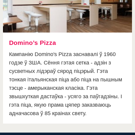
Domino’s Pizza
Кампанію Domino's Pizza заснавалі ў 1960
годзе ў ЗША. Сёння гэтая сетка - адзін з
сусветных лідэраў сярод піцэрый. Гэта
тонкая італьянская піца або піца на пышным
тэсце - амерыканская класіка. Гэта
звышхуткая дастаўка - усяго за паўгадзіны. І
гэта піца, якую прама цяпер заказваюць
адначасова ў 85 краінах свету.