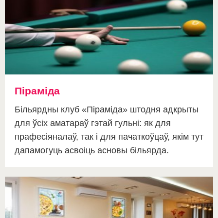
Піраміда
Більярдны клуб «Піраміда» штодня адкрыты
для ўсіх аматараў гэтай гульні: як для
прафесіяналаў, так і для пачаткоўцаў, якім тут
дапамогуць асвоіць асновы більярда.