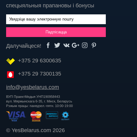
спецыяльныя прапановы і бонусы
Далучайцеся!
+375 29 6300635
+375 29 7300135
info@yesbelarus.com
ВУП ПраектМедыя УНП190958443
вул. Мяржынскага 6-35, г. Мінск, Беларусь
Рэжым працы: панядзел.-пятн. 10:00-19:00
© YesBelarus.com 2026