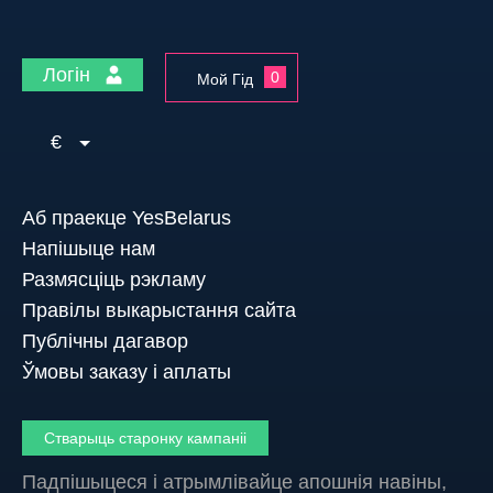
Логін
0
Мой Гід
€
Аб праекце YesBelarus
Напішыце нам
Размясціць рэкламу
Правілы выкарыстання сайта
Публічны дагавор
Ўмовы заказу і аплаты
Стварыць старонку кампаніі
Падпішыцеся і атрымлівайце апошнія навіны,