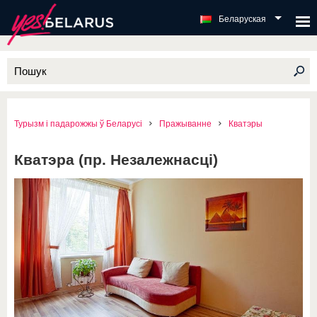
Беларуская
Турызм і падарожжы ў Беларусі
Пражыванне
Кватэры
Кватэра (пр. Незалежнасці)