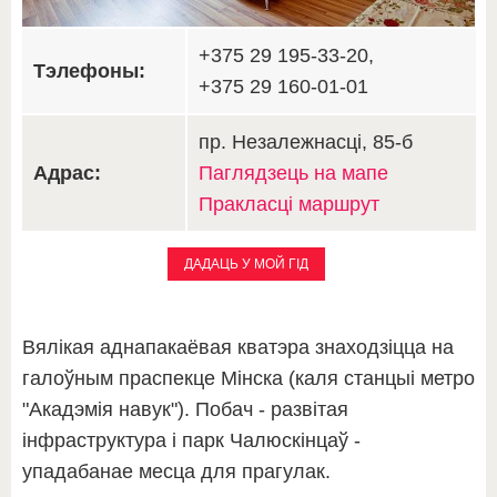
+375 29 195-33-20,
Тэлефоны:
+375 29 160-01-01
пр. Незалежнасці, 85-б
Адрас:
Паглядзець на мапе
Пракласці маршрут
ДАДАЦЬ У МОЙ ГІД
Вялікая аднапакаёвая кватэра знаходзіцца на
галоўным праспекце Мінска (каля станцыі метро
"Акадэмія навук"). Побач - развітая
інфраструктура і парк Чалюскінцаў -
упадабанае месца для прагулак.