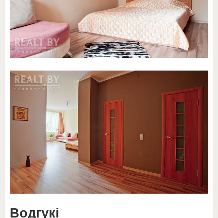
Водгукі