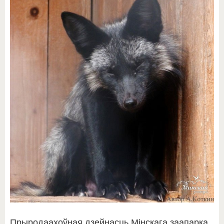
Прыродаахоўная дзейнасць Мінскага заапарка