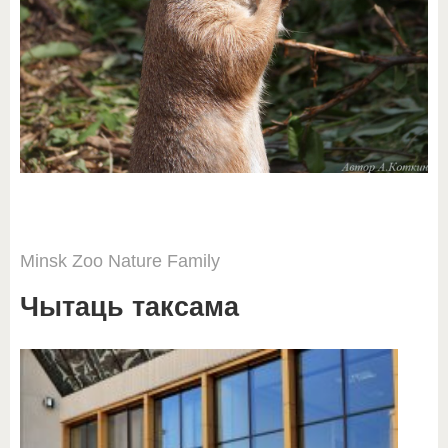
Minsk
Zoo
Nature
Family
Чытаць таксама