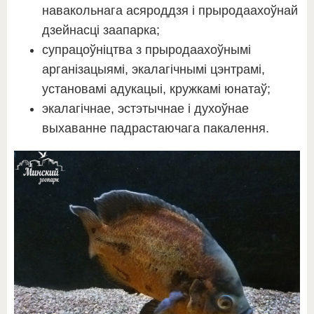
навакольнага асяроддзя і прыродаахоўнай
дзейнасці заапарка;
супрацоўніцтва з прыродаахоўнымі
арганізацыямі, экалагічнымі цэнтрамі,
установамі адукацыі, кружкамі юнатаў;
экалагічнае, эстэтычнае і духоўнае
выхаванне падрастаючага пакалення.