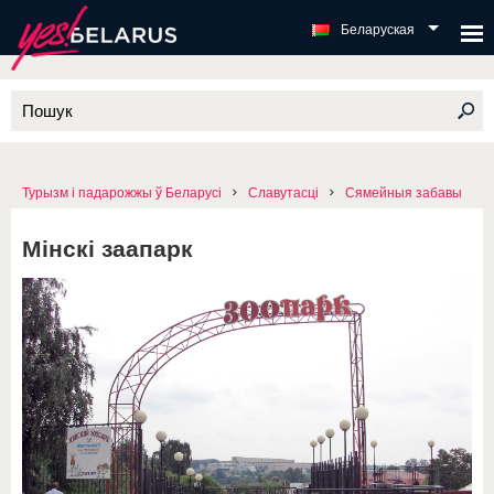
Беларуская
Турызм і падарожжы ў Беларусі
Славутасці
Сямейныя забавы
Мінскі заапарк