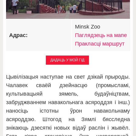
Minsk Zoo
Адрас:
Паглядзець на мапе
Пракласці маршрут
ДАДАЦЬ У МОЙ ГІД
Цывілізацыя наступае на свет дзікай прыроды.
Чалавек сваёй дзейнасцю (промысламі,
культывацыяй зямель, будаўніцтвам,
забруджваннем навакольнага асяроддзя і інш.)
наносіць істотны ўрон навакольнаму
асяроддзю. Штогод на Зямлі бясследна
знікаюць дзесяткі новых відаў раслін і жывёл.