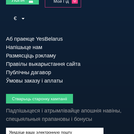
0
Мой Гід
€
Аб праекце YesBelarus
Напішыце нам
Размясціць рэкламу
Правілы выкарыстання сайта
Публічны дагавор
Ўмовы заказу і аплаты
Стварыць старонку кампаніі
Падпішыцеся і атрымлівайце апошнія навіны,
спецыяльныя прапановы і бонусы