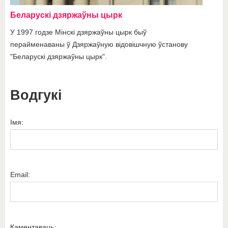
Беларускі дзяржаўны цырк
У 1997 годзе Мінскі дзяржаўны цырк быў
перайменаваны ў Дзяржаўную відовішчную ўстанову
"Беларускі дзяржаўны цырк".
Водгукі
Імя:
Email:
Каментаваць: