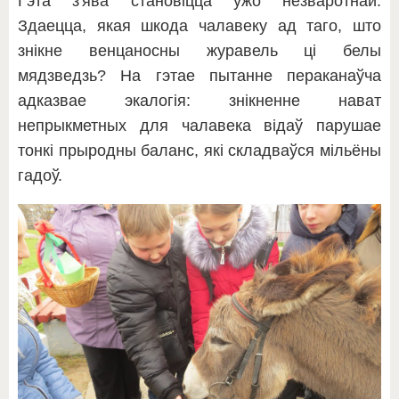
Гэта з'ява становіцца ўжо незваротнай.
Здаецца, якая шкода чалавеку ад таго, што
знікне венцаносны журавель ці белы
мядзведзь? На гэтае пытанне пераканаўча
адказвае экалогія: знікненне нават
непрыкметных для чалавека відаў парушае
тонкі прыродны баланс, які складваўся мільёны
гадоў.