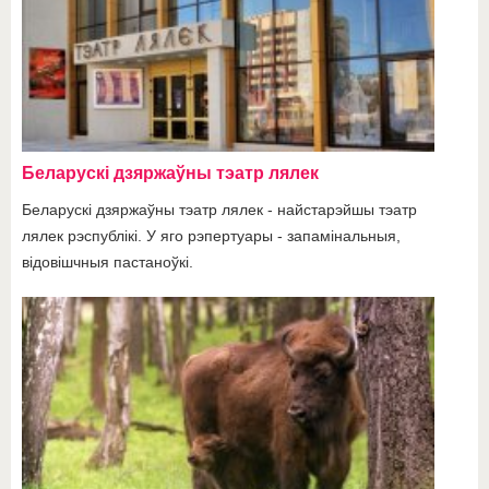
Беларускі дзяржаўны тэатр лялек
Беларускі дзяржаўны тэатр лялек - найстарэйшы тэатр
лялек рэспублікі. У яго рэпертуары - запамінальныя,
відовішчныя пастаноўкі.