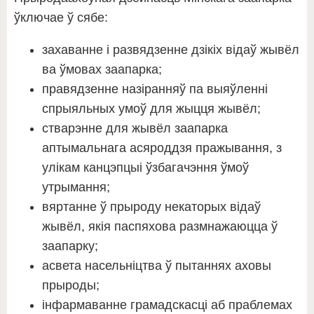
ўключае ў сябе:
захаванне і развядзенне дзікіх відаў жывёл
ва ўмовах заапарка;
правядзенне назіранняў па выяўленні
спрыяльных умоў для жыцця жывёл;
стварэнне для жывёл заапарка
аптымальнага асяроддзя пражывання, з
улікам канцэпцыі ўзбагачэння ўмоў
утрымання;
вяртанне ў прыроду некаторых відаў
жывёл, якія паспяхова размнажаюцца ў
заапарку;
асвета насельніцтва ў пытаннях аховы
прыроды;
інфармаванне грамадскасці аб праблемах