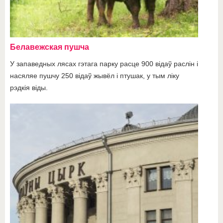
Белавежская пушча
У запаведных лясах гэтага парку расце 900 відаў раслін і
насяляе пушчу 250 відаў жывёл і птушак, у тым ліку
рэдкія віды.