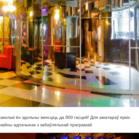
паколькі ён здольны змясціць да 800 гасцей! Для аматараў яркіх
ычайны адпачынак з забаўляльнай праграмай.