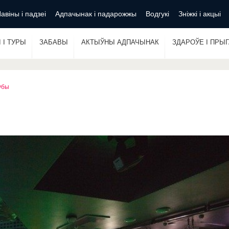
авіны і падзеі
Адпачынак і падарожжы
Водгукі
Зніжкі і акцыі
 І ТУРЫ
ЗАБАВЫ
АКТЫЎНЫ АДПАЧЫНАК
ЗДАРОЎЕ І ПРЫ
убы