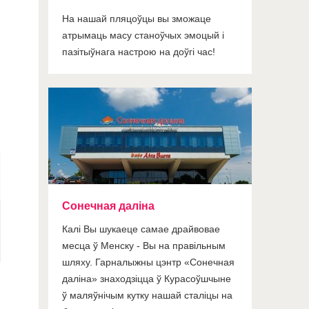
На нашай пляцоўцы вы зможаце
атрымаць масу станоўчых эмоцый і
пазітыўнага настрою на доўгі час!
Сонечная даліна
Калі Вы шукаеце самае драйвовае
месца ў Менску - Вы на правільным
шляху. Гарналыжны цэнтр «Сонечная
даліна» знаходзіцца ў Курасоўшчыне
ў маляўнічым кутку нашай сталіцы на