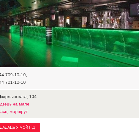
44 709-10-10,
44 701-10-10
Дзяржынскага, 104
дзець на мапе
асці маршрут
ДАДАЦЬ У МОЙ ГІД