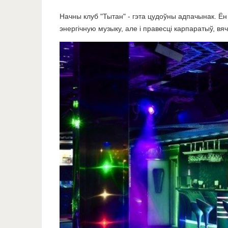
Начны клуб "Тытан" - гэта цудоўны адпачынак. Ён
энергічную музыку, але і правесці карпаратыў, в