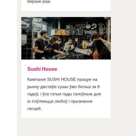
беразе ракі.
Sushi House
Кампанія SUSHI HOUSE працуе на
рынку дастаўкі сушы ўжо больш за 6
гадоў, і ўсе гэтыя гады галоўным для
іх з'яўляецца любоў і прызнанне
гасцей.