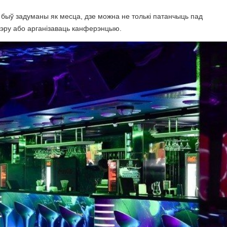
 быў задуманы як месца, дзе можна не толькі патанчыць пад
ячэру або арганізаваць канферэнцыю.