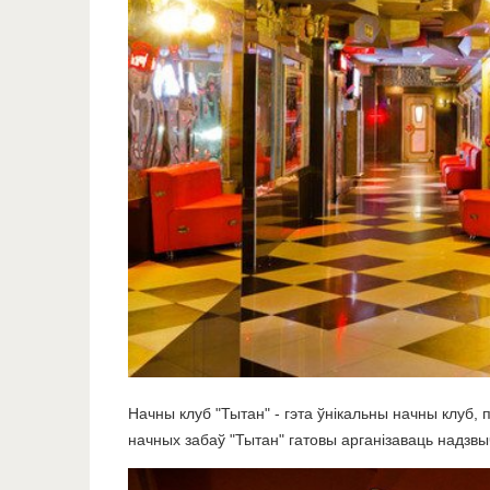
Начны клуб "Тытан" - гэта ўнікальны начны клуб, 
начных забаў "Тытан" гатовы арганізаваць надзв