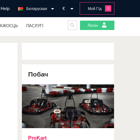
Help
€
0
Беларуская
Мой Гід
Логін
ГАЖОСЦЬ
ПАСЛУГІ
Побач
ProKart