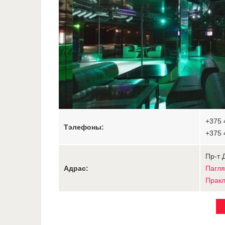
+375 
Тэлефоны:
+375 
Пр-т 
Адрас:
Пагля
Пракл