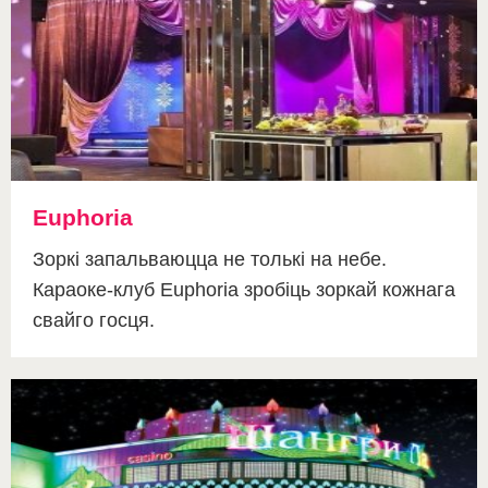
Euphoria
Зоркі запальваюцца не толькі на небе.
Караоке-клуб Euphoria зробіць зоркай кожнага
свайго госця.