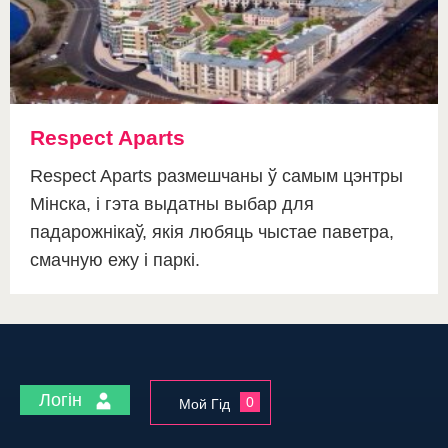
Respect Aparts
Respect Aparts размешчаны ў самым цэнтры
Мінска, і гэта выдатны выбар для
падарожнікаў, якія любяць чыстае паветра,
смачную ежу і паркі.
Логін
0
Мой Гід