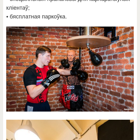
кліентаў;
• бясплатная паркоўка.