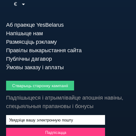
€
Аб праекце YesBelarus
Напішыце нам
Размясціць рэкламу
Правілы выкарыстання сайта
Публічны дагавор
Ўмовы заказу і аплаты
Стварыць старонку кампаніі
Падпішыцеся і атрымлівайце апошнія навіны,
спецыяльныя прапановы і бонусы