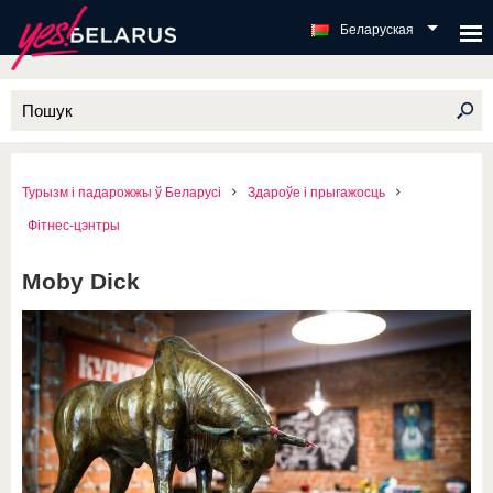
Беларуская
Турызм і падарожжы ў Беларусі
Здароўе і прыгажосць
Фітнес-цэнтры
Moby Dick