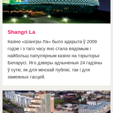
Shangri La
Казіно «Шангры Ла» было адкрыта ў 2009
годзе і з таго часу яно стала вядомым і
найбольш папулярным казіно на тэрыторыі
Беларусі. Яго дзверы адчыненыя 24 гадзіны
ў суткі, як для мінскай публікі, так і для
замежных гасцей.