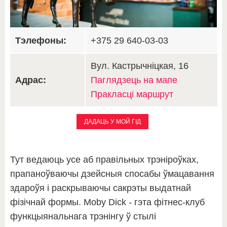
Тэлефоны:
+375 29 640-03-03
Вул. Кастрычніцкая, 16
Адрас:
Паглядзець на мапе
Пракласці маршрут
ДАДАЦЬ У МОЙ ГІД
Тут ведаюць усе аб правільных трэніроўках,
прапаноўваючы дзейсныя спосабы ўмацавання
здароўя і раскрываючы сакрэты выдатнай
фізічнай формы. Moby Dick - гэта фітнес-клуб
функцыянальнага трэнінгу ў стылі