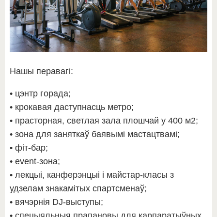
Нашы перавагі:
• цэнтр горада;
• крокавая даступнасць метро;
• прасторная, светлая зала плошчай у 400 м2;
• зона для заняткаў баявымі мастацтвамі;
• фіт-бар;
• event-зона;
• лекцыі, канферэнцыі і майстар-класы з
удзелам знакамітых спартсменаў;
• вячэрнія DJ-выступы;
• спецыяльныя прапановы для карпаратыўных