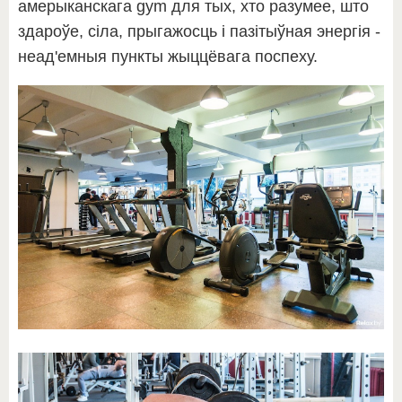
амерыканскага gym для тых, хто разумее, што
здароўе, сіла, прыгажосць і пазітыўная энергія -
неад'емныя пункты жыццёвага поспеху.