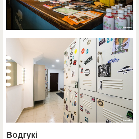
Водгукі