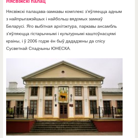
Нясвіжскі палац
Нясвіжскі палацава-замкавы комплекс з'яўляецца адным
з найпрыгажэйшых і найбольш вядомых замкаў
Беларусі. Яго выбітная архітэктура, паркавы ансамбль
з'яўляюцца гістарычнымі і культурнымі каштоўнасцямі
краіны, і ў 2006 годзе ён быў дададзены да спісу
Сусветнай Спадчыны ЮНЕСКА.