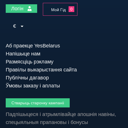
Логін
0
Мой Гід
€
Аб праекце YesBelarus
Напішыце нам
Размясціць рэкламу
Правілы выкарыстання сайта
Публічны дагавор
Ўмовы заказу і аплаты
Стварыць старонку кампаніі
Падпішыцеся і атрымлівайце апошнія навіны,
спецыяльныя прапановы і бонусы