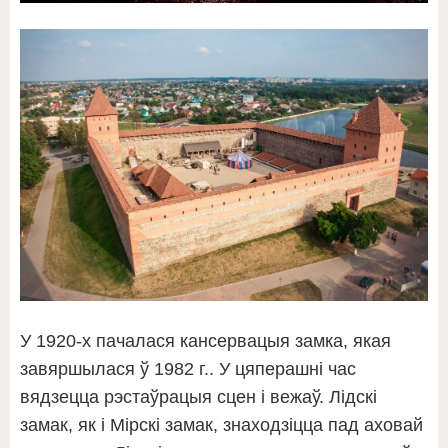
У 1920-х пачалася кансервацыя замка, якая
завяршылася ў 1982 г.. У цяперашні час
вядзецца рэстаўрацыя сцен і вежаў. Лідскі
замак, як і Мірскі замак, знаходзіцца пад аховай