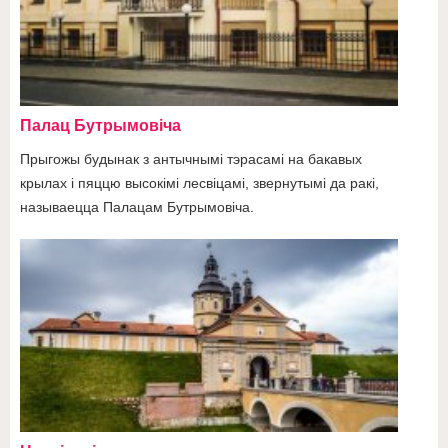
Палац Бутрымовіча
Прыгожы будынак з антычнымі тэрасамі на бакавых
крылах і пяццю высокімі лесвіцамі, звернутымі да ракі,
называецца Палацам Бутрымовіча.