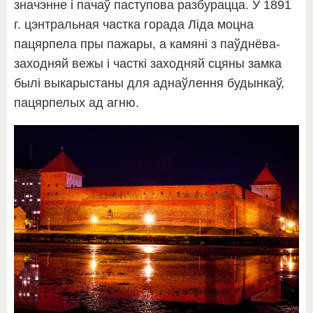
значэнне і пачаў паступова разбурацца. У 1891
г. цэнтральная частка горада Ліда моцна
пацярпела пры пажары, а камяні з паўднёва-
заходняй вежы і часткі заходняй сцяны замка
былі выкарыстаны для аднаўлення будынкаў,
пацярпелых ад агню.