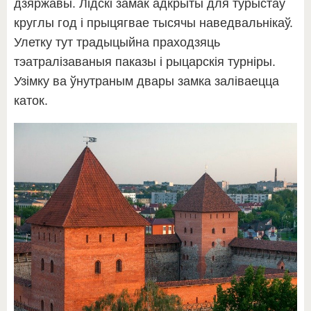
дзяржавы. Лідскі замак адкрыты для турыстаў
круглы год і прыцягвае тысячы наведвальнікаў.
Улетку тут традыцыйна праходзяць
тэатралізаваныя паказы і рыцарскія турніры.
Узімку ва ўнутраным двары замка заліваецца
каток.