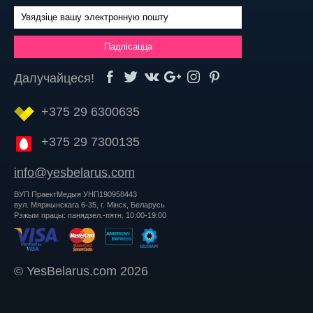
Далучайцеся!
+375 29 6300635
+375 29 7300135
info@yesbelarus.com
ВУП ПраектМедыя УНП190958443
вул. Мяржынскага 6-35, г. Мінск, Беларусь
Рэжым працы: панядзел.-пятн. 10:00-19:00
© YesBelarus.com 2026