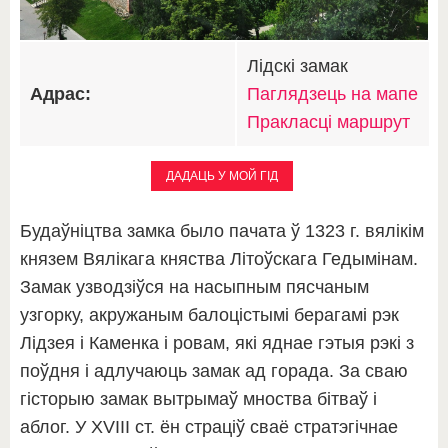
Лідскі замак
Адрас:
Паглядзець на мапе
Пракласці маршрут
ДАДАЦЬ У МОЙ ГІД
Будаўніцтва замка было пачата ў 1323 г. вялікім
князем Вялікага княства Літоўскага Гедымінам.
Замак узводзіўся на насыпным пясчаным
узгорку, акружаным балоцістымі берагамі рэк
Лідзея і Каменка і ровам, які яднае гэтыя рэкі з
поўдня і адлучаюць замак ад горада. За сваю
гісторыю замак вытрымаў мноства бітваў і
аблог. У XVIII ст. ён страціў сваё стратэгічнае