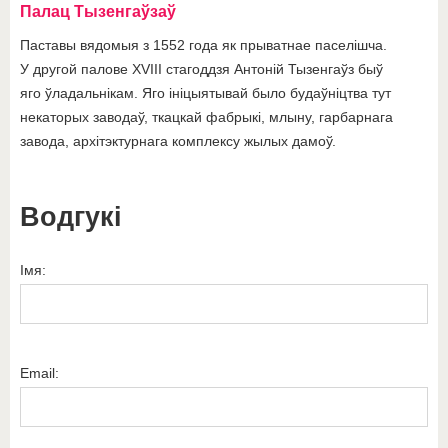
Палац Тызенгаўзаў
Паставы вядомыя з 1552 года як прыватнае паселішча.
У другой палове XVIII стагоддзя Антоній Тызенгаўз быў
яго ўладальнікам. Яго ініцыятывай было будаўніцтва тут
некаторых заводаў, ткацкай фабрыкі, млыну, гарбарнага
завода, архітэктурнага комплексу жылых дамоў.
Водгукі
Імя:
Email: