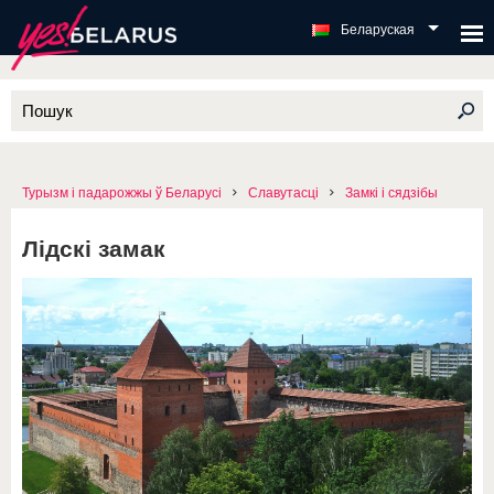
Беларуская
Турызм і падарожжы ў Беларусі
Славутасці
Замкі і сядзібы
Лідскі замак