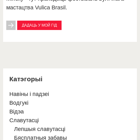
мастацтва Vulica Brasil.
ДАДАЦЬ У МОЙ ГІД
Катэгорыі
Навіны і падзеі
Водгукі
Відэа
Славутасці
Лепшыя славутасці
Бясплатныя забавы