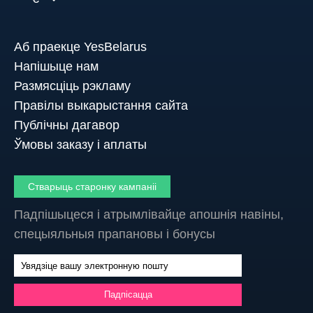
Аб праекце YesBelarus
Напішыце нам
Размясціць рэкламу
Правілы выкарыстання сайта
Публічны дагавор
Ўмовы заказу і аплаты
Стварыць старонку кампаніі
Падпішыцеся і атрымлівайце апошнія навіны,
спецыяльныя прапановы і бонусы