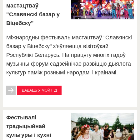
мастацтваў
"Славянскі базар у
Віцебску"
Міжнародны фестываль мастацтваў "Славянскі
базар у Віцебску" з'яўляецца візітоўкай
Рэспублікі Беларусь. На працягу многіх гадоў
музычны форум садзейнічае развіццю дыялога
культур паміж рознымі народамі і краінамі.
ДАДАЦЬ У МОЙ ГІД
Фестывалі
традыцыйнай
культуры і кухні