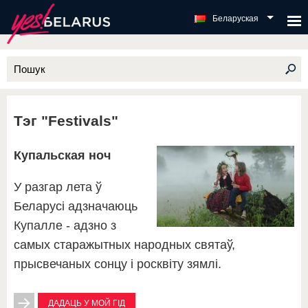
Беларуская
Тэг "Festivals"
Купальская ноч
У разгар лета ў
Беларусі адзначаюць
Купалле - адзно з
самых старажытных народных святаў,
прысвечаных сонцу і росквіту зямлі.
ДАДАЦЬ У МОЙ ГІД