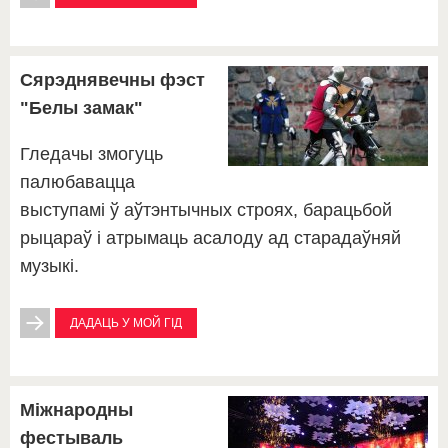
Сярэднявечны фэст
"Белы замак"
Гледачы змогуць
палюбавацца
выступамі ў аўтэнтычных строях, барацьбой
рыцараў і атрымаць асалоду ад старадаўняй
музыкі.
ДАДАЦЬ У МОЙ ГІД
Міжнародны
фестываль