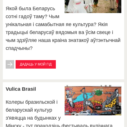
Якой была Беларусь
сотні гадоў таму? Чым
унікальная і самабытная яе культура? Якія
традыцыі беларусаў вядомыя ва ўсім свеце і
чым здзіўляе наша краіна знатакоў аўтэнтычнай
спадчыны?
ДАДАЦЬ У МОЙ ГІД
Vulica Brasil
Колеры бразильcкой і
беларускай культур
з'явяцца на будынках у
Мінску - тут праходзіць фестываль вулічнага